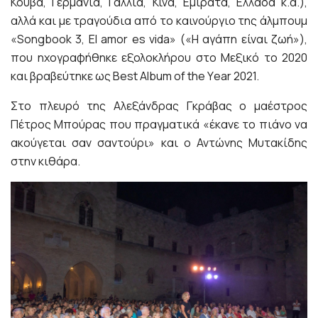
Κούβα, Γερμανία, Γαλλία, Κίνα, Εμιράτα, Ελλάδα κ.α.),
αλλά και με τραγούδια από το καινούργιο της άλμπουμ
«Songbook 3, El amor es vida» («Η αγάπη είναι ζωή»),
που ηχογραφήθηκε εξολοκλήρου στο Μεξικό το 2020
και βραβεύτηκε ως Best Album of the Υear 2021.
Στο πλευρό της Αλεξάνδρας Γκράβας ο μαέστρος
Πέτρος Μπούρας που πραγματικά «έκανε το πιάνο να
ακούγεται σαν σαντούρι» και ο Αντώνης Μυτακίδης
στην κιθάρα.