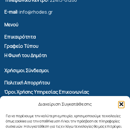
E-mail:
info@rhodes.gr
Μενού
Επικαιρότητα
Γραφείο Τύπου
Η Φωνή του Δημότη
Χρήσιμοι Σύνδεσμοι
Πολιτική Απορρήτου
Όροι Χρήσης Υπηρεσίας Επικοινωνίας
Πολιτική Cookies (ΕΕ)
Διαχείριση Συγκατάθεσης
Αναζήτηση
Για να παρέχουμε την καλύτερη εμπειρία, χρησιμοποιούμε τεχνολογίες
όπως cookies για την αποθήκευση ή/και την πρόσβαση σε πληροφορίες
συσκευών. Η συγκατάθεση για τις εν λόγω τεχνολογίες θα μας επιτρέψει