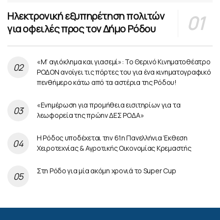
Ηλεκτρονική εξυπηρέτηση πολιτών
για οφειλές προς τον Δήμο Ρόδου
«Μ’ αγιόκλημα και γιασεμί»: Το Θερινό Κινηματοθέατρο
ΡΟΔΟΝ ανοίγει τις πόρτες του για ένα κινηματογραφικό
πενθήμερο κάτω από τα αστέρια της Ρόδου!
«Ενημέρωση για προμήθεια εισιτηρίων για τα
λεωφορεία της πρώην ΔΕΣ ΡΟΔΑ»
Η Ρόδος υποδέχεται την 61η Πανελλήνια Έκθεση
Χειροτεχνίας & Αγροτικής Οικονομίας Κρεμαστής
Στη Ρόδο για μία ακόμη χρονιά το Super Cup