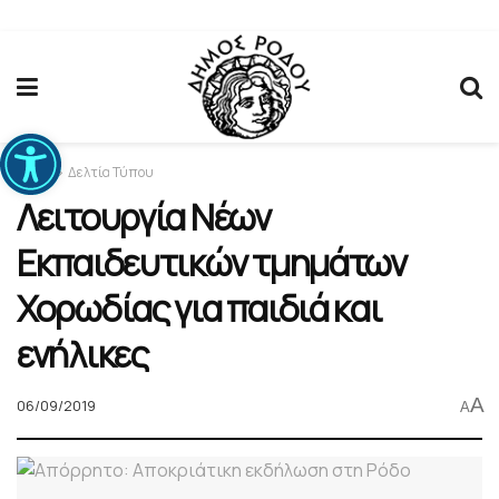
Ανοίξτε τη γραμμή εργαλείων
Home
Δελτία Τύπου
Λειτουργία Νέων
Εκπαιδευτικών τμημάτων
Χορωδίας για παιδιά και
ενήλικες
A
06/09/2019
A