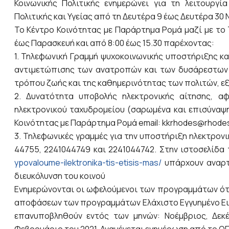
Κοινωνικής Πολιτικής ενημερώνει για τη λειτουργ
Πολιτικής και Υγείας από τη Δευτέρα 9 έως Δευτέρα 30 
Το Κέντρο Κοινότητας με Παράρτημα Ρομά μαζί με το 
έως Παρασκευή και από 8:00 έως 15.30 παρέχοντας:
1. Τηλεφωνική Γραμμή ψυχοκοινωνικής υποστήριξης κα
αντιμετώπισης των ανατροπών και των δυσάρεστων
τρόπου ζωής και της καθημερινότητας των πολιτών, ε
2. Δυνατότητα υποβολής ηλεκτρονικής αίτησης, α
ηλεκτρονικού ταχυδρομείου (σαρωμένα και επισύναψη
Κοινότητας με Παράρτημα Ρομά email: kkrhodes@rhodes
3. Τηλεφωνικές γραμμές για την υποστήριξη ηλεκτρον
44755, 2241044749 και 2241044742. Στην ιστοσελίδ
ypovaloume-ilektronika-tis-etisis-mas/
υπάρχουν αναρτη
διευκόλυνση του κοινού
Ενημερώνονται οι ωφελούμενοι των προγραμμάτων ότι
αποφάσεων των προγραμμάτων Ελάχιστο Εγγυημένο Εισ
επανυποβληθούν εντός των μηνών: Νοέμβριος, Δεκέ
Φεβρουάριο του 2021. Αναμένεται ενημέρωση από το ΟΠ