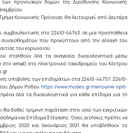
ία των προνοιακών δομών της Διεύθυνσης Κοινωνικής
Νοεμβρίου.
Τμήμα Κοινωνικής Πρόνοιας θα λειτουργεί από Δευτέρα
ι συμβουλευτικής στο 22410-44743, σε μια προσπάθεια
 συναισθημάτων που προκύπτουν από την αλλαγή του
ξαιτίας του κορωνοϊού
φού σταλθούν όλα τα αναγκαία δικαιολογητικά μέσω
 στο email) στο ηλεκτρονικό ταχυδρομείο του Κέντρου
.gr
ικής υποβολής των επιδομάτων στα 22410-44757, 22410-
α του Δήμου Ρόδου
https://www.rhodes.gr/menoume-spiti-
μένα όλα τα δικαιολογητικά για κάθε επίδομα για τη
 θα δοθεί τρίμηνη παράταση στην ισχύ των εγκριτικών
όδημα και Επίδομα Στέγασης. Όσες αιτήσεις πρέπει να
μβριος 2020 και Ιανουάριος 2021 θα υποβληθούν το
ΕΚΑ και για τα υπόλοιπα επιδόματα.