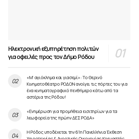
Ηλεκτρονική εξυπηρέτηση πολιτών
για οφειλές προς τον Δήμο Ρόδου
«Μ’ αγιόκλημα και γιασεμί»: Το Θερινό
Κινηματοθέατρο ΡΟΔΟΝ ανοίγει τις πόρτες του για
ένα κινηματογραφικό πενθήμερο κάτω από τα
αστέρια της Ρόδου!
«Ενημέρωση για προμήθεια εισιτηρίων για τα
λεωφορεία της πρώην ΔΕΣ ΡΟΔΑ»
Η Ρόδος υποδέχεται την 61η Πανελλήνια Έκθεση
Χειροτεχνίας & Αγροτικής Οικονομίας Κρεμαστής