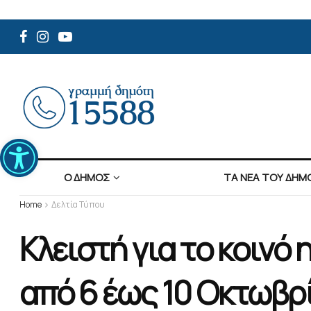
Ανοίξτε τη γραμμή εργαλείων
Ο ΔΗΜΟΣ
ΤΑ ΝΕΑ ΤΟΥ ΔΗΜ
Home
Δελτία Τύπου
Κλειστή για το κοιν
από 6 έως 10 Οκτωβρ