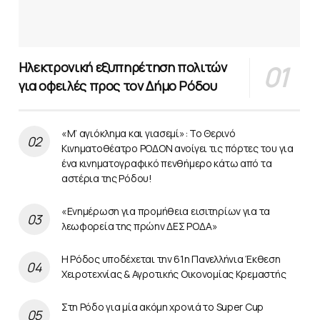
Ηλεκτρονική εξυπηρέτηση πολιτών
για οφειλές προς τον Δήμο Ρόδου
«Μ’ αγιόκλημα και γιασεμί»: Το Θερινό
Κινηματοθέατρο ΡΟΔΟΝ ανοίγει τις πόρτες του για
ένα κινηματογραφικό πενθήμερο κάτω από τα
αστέρια της Ρόδου!
«Ενημέρωση για προμήθεια εισιτηρίων για τα
λεωφορεία της πρώην ΔΕΣ ΡΟΔΑ»
Η Ρόδος υποδέχεται την 61η Πανελλήνια Έκθεση
Χειροτεχνίας & Αγροτικής Οικονομίας Κρεμαστής
Στη Ρόδο για μία ακόμη χρονιά το Super Cup