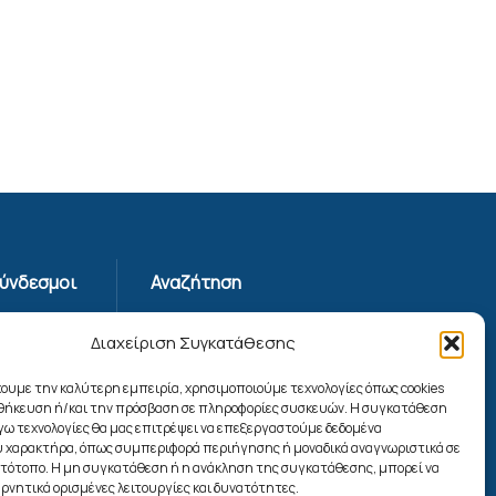
Σύνδεσμοι
Αναζήτηση
Απορρήτου
Διαχείριση Συγκατάθεσης
ης
χουμε την καλύτερη εμπειρία, χρησιμοποιούμε τεχνολογίες όπως cookies
οθήκευση ή/και την πρόσβαση σε πληροφορίες συσκευών. Η συγκατάθεση
ίας
λόγω τεχνολογίες θα μας επιτρέψει να επεξεργαστούμε δεδομένα
ookies
 χαρακτήρα, όπως συμπεριφορά περιήγησης ή μοναδικά αναγνωριστικά σε
Ακολουθήστε μας
στότοπο. Η μη συγκατάθεση ή η ανάκληση της συγκατάθεσης, μπορεί να
ρνητικά ορισμένες λειτουργίες και δυνατότητες.