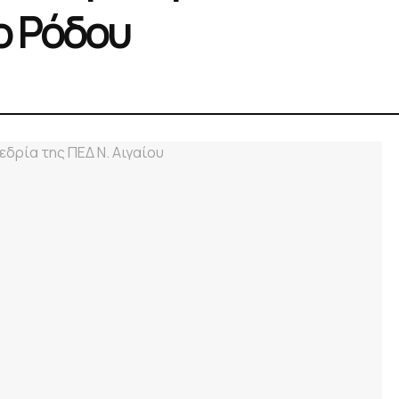
ο Ρόδου