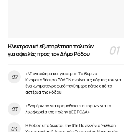
Ηλεκτρονική εξυπηρέτηση πολιτών
για οφειλές προς τον Δήμο Ρόδου
«Μ’ αγιόκλημα και γιασεμί»: Το Θερινό
Κινηματοθέατρο ΡΟΔΟΝ ανοίγει τις πόρτες του για
ένα κινηματογραφικό πενθήμερο κάτω από τα
αστέρια της Ρόδου!
«Ενημέρωση για προμήθεια εισιτηρίων για τα
λεωφορεία της πρώην ΔΕΣ ΡΟΔΑ»
Η Ρόδος υποδέχεται την 61η Πανελλήνια Έκθεση
Χειροτεχνίας & Αγροτικής Οικονομίας Κρεμαστής