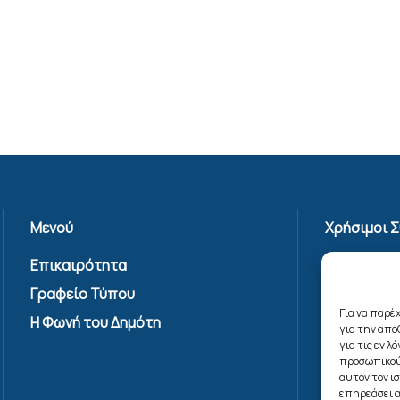
Μενού
Χρήσιμοι 
Επικαιρότητα
Πολιτική 
Γραφείο Τύπου
Όροι Χρήσ
Υπηρεσίας
Για να παρέ
Η Φωνή του Δημότη
για την απ
Επικοινων
για τις εν 
Πολιτική C
προσωπικού
αυτόν τον ι
(ΕΕ)
επηρεάσει α