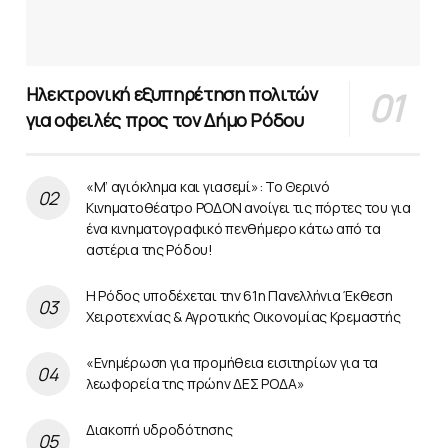
Ηλεκτρονική εξυπηρέτηση πολιτών
για οφειλές προς τον Δήμο Ρόδου
«Μ’ αγιόκλημα και γιασεμί»: Το Θερινό
Κινηματοθέατρο ΡΟΔΟΝ ανοίγει τις πόρτες του για
ένα κινηματογραφικό πενθήμερο κάτω από τα
αστέρια της Ρόδου!
Η Ρόδος υποδέχεται την 61η Πανελλήνια Έκθεση
Χειροτεχνίας & Αγροτικής Οικονομίας Κρεμαστής
«Ενημέρωση για προμήθεια εισιτηρίων για τα
λεωφορεία της πρώην ΔΕΣ ΡΟΔΑ»
Διακοπή υδροδότησης