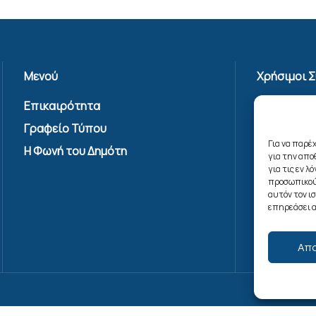
Μενού
Χρήσιμοι 
Επικαιρότητα
Πολιτική 
Γραφείο Τύπου
Όροι Χρήσ
Υπηρεσίας
Για να παρέ
Η Φωνή του Δημότη
για την απ
Επικοινων
για τις εν 
Πολιτική C
προσωπικού
αυτόν τον ι
(ΕΕ)
επηρεάσει α
Απ