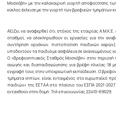
Μοσχόβη» με την καλοκαιρινή γιορτή αποφοίτησης τω
κύκλος έκλεισε με την γιορτή των βρεφικών τμημάτων 
Αξίζει να αναφερθεί ότι στόχος της εταιρίας Α.Μ.Κ.Ε.
σταθμοί, να ολοκληρωθούν οι εργασίες για την ανα
συντήρηση οργάνων, πιστοποίηση παιδικών χαρών),
υποδεχτούν τα παιδιά με ασφάλεια σε ανανεωμένους χ
O «Βρεφονηπιακός Σταθμός Μοσχόβη» στην περιοχή τ
αγωγής και διαπαιδαγώγησης για βρέφη ηλικίας 18 μη
εγγραφή τους στην υποχρεωτική εκπαίδευση. Ο βρεφον
τμήματα νηπίων, είναι ενταγμένος στο ευρωπαϊκό πρ
παιδιών» της ΕΕΤΑΑ στο πλαίσιο του ΕΣΠΑ 2021-202
ενταχθούν στην δομή. Τηλ επικοινωνίας 22410-69029.