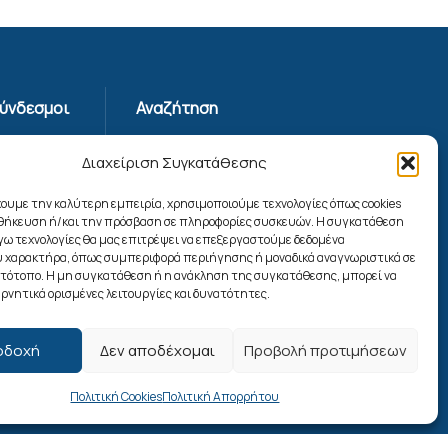
Σύνδεσμοι
Αναζήτηση
Απορρήτου
Διαχείριση Συγκατάθεσης
ης
χουμε την καλύτερη εμπειρία, χρησιμοποιούμε τεχνολογίες όπως cookies
οθήκευση ή/και την πρόσβαση σε πληροφορίες συσκευών. Η συγκατάθεση
ίας
λόγω τεχνολογίες θα μας επιτρέψει να επεξεργαστούμε δεδομένα
ookies
 χαρακτήρα, όπως συμπεριφορά περιήγησης ή μοναδικά αναγνωριστικά σε
Ακολουθήστε μας
στότοπο. Η μη συγκατάθεση ή η ανάκληση της συγκατάθεσης, μπορεί να
ρνητικά ορισμένες λειτουργίες και δυνατότητες.
οδοχή
Δεν αποδέχομαι
Προβολή προτιμήσεων
Πολιτική Cookies
Πολιτική Απορρήτου