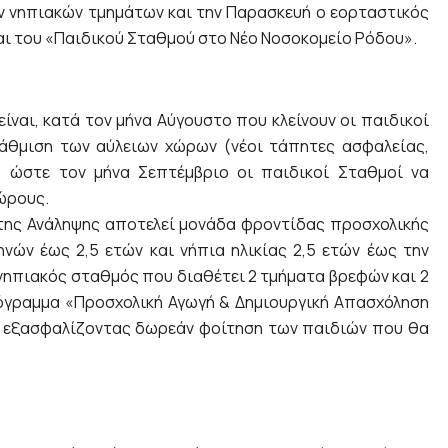
ν νηπιακών τμημάτων και την Παρασκευή ο εορταστικός
και του «Παιδικού Σταθμού στο Νέο Νοσοκομείο Ρόδου».
 είναι, κατά τον μήνα Αύγουστο που κλείνουν οι παιδικοί
βάθμιση των αύλειων χώρων (νέοι τάπητες ασφαλείας,
 ώστε τον μήνα Σεπτέμβριο οι παιδικοί Σταθμοί να
ώρους.
ης Ανάληψης αποτελεί μονάδα φροντίδας προσχολικής
νών έως 2,5 ετών και νήπια ηλικίας 2,5 ετών έως την
ηπιακός σταθμός που διαθέτει 2 τμήματα βρεφών και 2
όγραμμα «Προσχολική Αγωγή & Δημιουργική Απασχόληση
7 εξασφαλίζοντας δωρεάν φοίτηση των παιδιών που θα