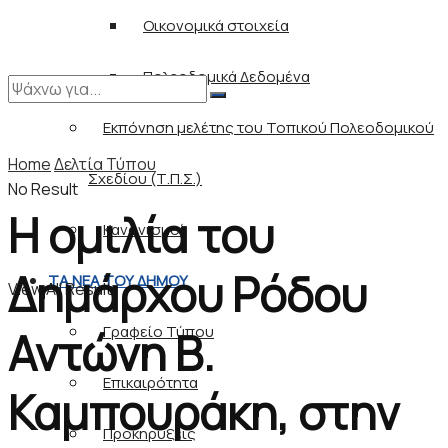
Οικονομικά στοιχεία
Πολεοδομικά Δεδομένα
Εκπόνηση μελέτης του Τοπικού Πολεοδομικού
Home
Δελτία Τύπου
Σχεδίου (Τ.Π.Σ.)
No Result
Η ομιλία του
Κανονισμοί
Δημάρχου Ρόδου
ΤΑ ΝΕΑ ΤΟΥ ΔΗΜΟΥ
View All Result
Γραφείο Τύπου
Αντώνη Β.
Επικαιρότητα
Καμπουράκη, στην
Προκηρύξεις