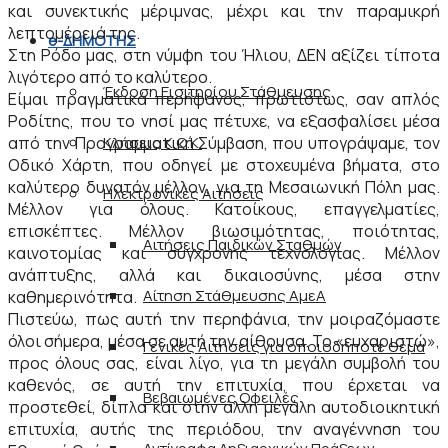
και συνεκτικής μέριμνας, μέχρι και την παραμικρή
λεπτομέρειά της.
e-ΔΗΜΟΤΗΣ
Στη Ρόδο μας, στη νύμφη του Ήλιου, ΔΕΝ αξίζει τίποτα
λιγότερο από το καλύτερο.
Έκδοση Εισιτηρίου Στάθμευσης
Είμαι πραγματικά περήφανος, πρωτίστως, σαν απλός
Ροδίτης, που το νησί μας πέτυχε, να εξασφαλίσει μέσα
Κλήσεις Κ.Ο.Κ.
από την Προγραμματική Σύμβαση, που υπογράψαμε, τον
Οδικό Χάρτη, που οδηγεί με στοχευμένα βήματα, στο
καλύτερο δυνατόν μέλλον, για τη Μεσαιωνική Πόλη μας.
Ηλεκτρονικές Αιτήσεις
Μέλλον για όλους. Κατοίκους, επαγγελματίες,
επισκέπτες. Μέλλον βιωσιμότητας, ποιότητας,
Αιτήσεις Παιδικών Σταθμών
καινοτομίας και σύγχρονης τεχνολογίας. Μέλλον
ανάπτυξης, αλλά και δικαιοσύνης, μέσα στην
Αίτηση Στάθμευσης ΑμεΑ
καθημερινότητα.
Πιστεύω, πως αυτή την περηφάνια, την μοιραζόμαστε
όλοι σήμερα, μέσα σε αυτή την αίθουσα. Το «ευχαριστώ»,
Γενικές Αιτήσεις για οποιοδήποτε θέμα
προς όλους σας, είναι λίγο, για τη μεγάλη συμβολή του
καθενός, σε αυτή την επιτυχία, που έρχεται να
Βεβαιωμένες Οφειλές
προστεθεί, δίπλα και στην άλλη μεγάλη αυτοδιοικητική
επιτυχία, αυτής της περιόδου, την αναγέννηση του