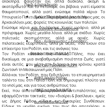
ολόκληρα, φαινόταν όχι απλά δύσκολο, ακόμη &
Παιδί & Εκπαίδευση
ακατόρθωτο. Και το πετύχαμε, όχι βέβαια, γιατί είμαστε
θαυματοποιοί, αλλά γιατί ενώσαμε πολλά χέρια: Το
Τμήμα Προσχολικής Αγωγής και
Υπουργείο Πολιτισμού, η Περιφέρειά μας, ο Δήμος μας, οι
Αρχαιολόγοι μας, φορείς της κοινωνίας των πολιτών.
Ενώσαμε χέρια, και δουλέψαμε. Χωρίς ωράριο, αλλά με
Δημιουργικής Απασχόλησης
πρόγραμμα. Χωρίς μεγάλα λόγια, αλλά με σχέδιο. Χωρίς
πολιτικές σκοπιμότητες, αλλά με αρχές. Χωρίς
Νέα – Ανακοινώσεις – Εγγραφές
πελατειακές εξαρτήσεις, αλλά με αξίες, που έχουν στο
επίκεντρο τον Ροδίτη, και τις ανάγκες του.
Βρεφονηπιακών & ΚΔΑΠ
Τον Ροδίτη κάτοικο της Παλιάς Πόλης, που έχει
δικαίωμα, σε μια αναβαθμισμένη ποιότητα ζωής, γιατί
είναι αυτός, που μέσα στη διάρκεια του χρόνου, κρατά
Δημ. Οργ. Πρόνοιας (ΔΟΠ)
ζωντανή τη Μεσαιωνική μας Πόλη.
Αλλά και τον Ροδίτη, που ξεδιπλώνει το επιχειρηματικό
ΑΜΚΕ Δήμου Ρόδου
ταλέντο του, στη Παλιά Πόλη, και δημιουργεί πλούτο για
το νησί μας, και για τους ανθρώπους του.
ΑΜΚΕ για παιδιά ΑΜΕΑ
Εκεί, που άλλοτε δημιουργούνταν αντιπαλότητες, και
εφαρμόζονταν τακτικές, του «διαίρει & βασίλευε», εμείς
ως Δήμος Ρόδου, είδαμε τις Ευκαιρίες Συνθέσεων.
Summer Camp 2026
Είδαμε τη μεγάλη εικόνα, του πως θα αποτελέσει, η