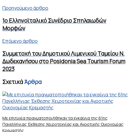
Προηγούμενο άρθρο
1ο Ελληνοϊταλικό Συνέδριο Σπηλαιωδών
Μορφών
Επόμενο άρθρο
Συμμετοχή του Δημοτικού Λιμενικού Ταμείου Ν.
Δωδεκανήσου στο Posidonia Sea Tourism Forum
2023
Σχετικά
Άρθρα
Με επιτυχία πραγματοποιήθηκαν τα εγκαίνια της 61ης
Πανελλήνιας Έκθεσης Χειροτεχνίας και Αγροτικής Οικονομίας
Κρεμαστής