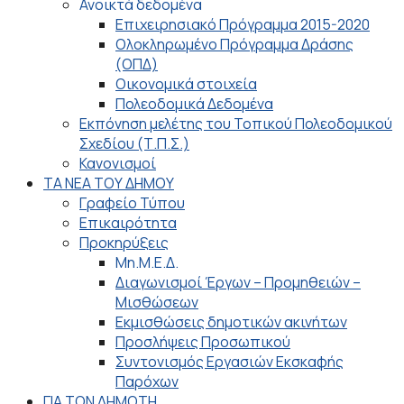
Ανοικτά δεδομένα
Επιχειρησιακό Πρόγραμμα 2015-2020
Ολοκληρωμένο Πρόγραμμα Δράσης
(ΟΠΔ)
Οικονομικά στοιχεία
Πολεοδομικά Δεδομένα
Εκπόνηση μελέτης του Τοπικού Πολεοδομικού
Σχεδίου (Τ.Π.Σ.)
Κανονισμοί
ΤΑ ΝΕΑ ΤΟΥ ΔΗΜΟΥ
Γραφείο Τύπου
Επικαιρότητα
Προκηρύξεις
Μη.Μ.Ε.Δ.
Διαγωνισμοί Έργων – Προμηθειών –
Μισθώσεων
Εκμισθώσεις δημοτικών ακινήτων
Προσλήψεις Προσωπικού
Συντονισμός Εργασιών Εκσκαφής
Παρόχων
ΓΙΑ ΤΟΝ ΔΗΜΟΤΗ