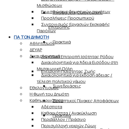
Μισθώσεων
Εκμισθώσεις δημοτικών ακινήτων
Αποφάσεις Οικονομικής
Προσλήψεις Προσωπικού
Συντονισμός Εργασιών Εκσκαφής
Επιτροπής
Παρόχων
ΓΙΑ ΤΟΝ ΔΗΜΟΤΗ
Πρακτικά
Αθλητισμός
ΔΕΥΑΡ
Δικαιολογητικά
Δημοτική Επιτροπή Ισότητας Ρόδου
Δικαιολογητικά για Άδεια Εισόδου στη
Μεσαιωνική Πόλη
Επιτροπή Ποιότητας Ζωής
Δικαιολογητικά για εκδοσή άδειας /
τέλεση πολιτικού γάμου
Συνεδριάσεις
Εθελοντισμός
Η Φωνή του Δημότη
Καθημερινότητα
Συνοπτικοί Πίνακες Αποφάσεων
Αδέσποτα
Καθαριότητα / Ανακύκλωση
Πρακτικά
Περιβάλλον / Πράσινο
Περισυλλογή νεκρών ζώων