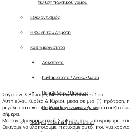
τέλεση πολιτικού γάμου
Εθελοντισμός
Η Φωνή του Δημότη
Καθημερινότητα
Αδέσποτα
Καθαριότητα / Ανακύκλωση
Περιβάλλον / Πράσινο
Σύγχρονη & Βιώσιμη, Μεσαιωνική Πόλη Ρόδου.
Αυτή είναι, Κυρίες & Κύριοι, μέσα σε μια (1) πρόταση, η
Περισυλλογή νεκρών ζώων
μεγάλη επιτυχία της Ρόδου μας, για την οποία συζητάμε
σήμερα.
Με την Προγραμματική Σύμβαση που υπογράψαμε, και
Οδηγίες Πολιτικής Προστασίας
ξεκινάμε να υλοποιούμε, πετύχαμε αυτό, που για χρόνια