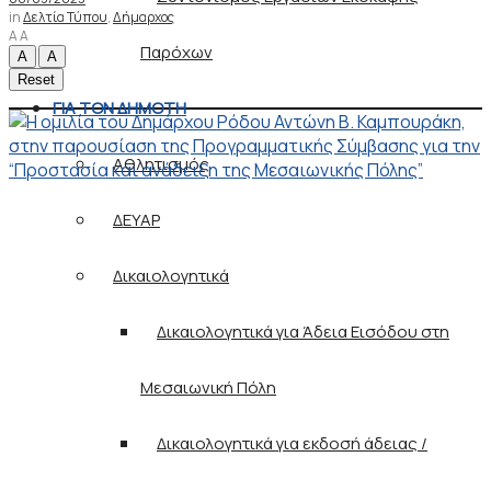
in
Δελτία Τύπου
,
Δήμαρχος
A
A
Παρόχων
A
A
Reset
ΓΙΑ ΤΟΝ ΔΗΜΟΤΗ
Αθλητισμός
ΔΕΥΑΡ
Δικαιολογητικά
Δικαιολογητικά για Άδεια Εισόδου στη
Μεσαιωνική Πόλη
Δικαιολογητικά για εκδοσή άδειας /