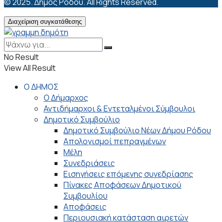
© 2025. Δήμος Ρόδου. All Rights Reserved.
Διαχείριση συγκατάθεσης
No Result
View All Result
Ο ΔΗΜΟΣ
Ο Δήμαρχος
Αντιδήμαρχοι & Εντεταλμένοι Σύμβουλοι
Δημοτικό Συμβούλιο
Δημοτικό Συμβούλιο Νέων Δήμου Ρόδου
Απολογισμοί πεπραγμένων
Μέλη
Συνεδριάσεις
Εισηγήσεις επόμενης συνεδρίασης
Πίνακες Αποφάσεων Δημοτικού
Συμβουλίου
Αποφάσεις
Περιουσιακή κατάσταση αιρετών