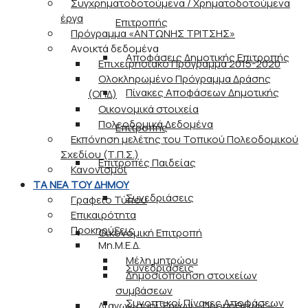
Συγχρηματοδοτούμενα / Χρηματοδοτούμενα
έργα
Επιτροπής
Πρόγραμμα «ΑΝΤΩΝΗΣ ΤΡΙΤΣΗΣ»
Ανοικτά δεδομένα
Αποφάσεις Δημοτικής Επιτροπής
Επιχειρησιακό Πρόγραμμα 2015-2020
Ολοκληρωμένο Πρόγραμμα Δράσης
Πίνακες Αποφάσεων Δημοτικής
(ΟΠΔ)
Οικονομικά στοιχεία
Πολεοδομικά Δεδομένα
Επιτροπής
Εκπόνηση μελέτης του Τοπικού Πολεοδομικού
Σχεδίου (Τ.Π.Σ.)
Επιτροπές Παιδείας
Κανονισμοί
ΤΑ ΝΕΑ ΤΟΥ ΔΗΜΟΥ
Συνεδριάσεις
Γραφείο Τύπου
Επικαιρότητα
Προκηρύξεις
Οικονομική Επιτροπή
Μη.Μ.Ε.Δ.
Μέλη μητρώου
Συνεδριάσεις
Δημοσιοποίηση στοιχείων
συμβάσεων
Συνοπτικοί Πίνακες Αποφάσεων
Διαγωνισμοί Έργων – Προμηθειών –