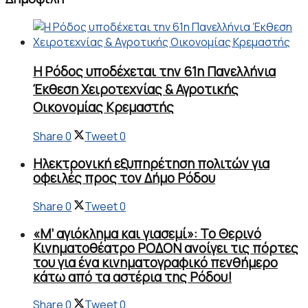
Η Ρόδος υποδέχεται την 61η Πανελλήνια
Έκθεση Χειροτεχνίας & Αγροτικής
Οικονομίας Κρεμαστής
Share
0
Tweet
0
Ηλεκτρονική εξυπηρέτηση πολιτών για
οφειλές προς τον Δήμο Ρόδου
Share
0
Tweet
0
«Μ’ αγιόκλημα και γιασεμί»: Το Θερινό
Κινηματοθέατρο ΡΟΔΟΝ ανοίγει τις πόρτες
του για ένα κινηματογραφικό πενθήμερο
κάτω από τα αστέρια της Ρόδου!
Share
0
Tweet
0