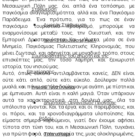
Μεσαιωνική Πόλη μας, όχι απλά ένα τοπόσημο, με
Στάθμευση
παγκόσμια αναγνωρισιμότητα, αλλά και ένα Παγκόσμιο
Παράδειγμα. Ένα πρότυπο, για το πως σε έναν
Δωρεάν Στάθμευση
παγκόσμιο τουριστικό προορισμό, μπορούμε να
εναρμονίσουμε μεταξύ τους, την Οικιστική, και την
Εμπορική Δραστηριότητα. Και μάλιστα, μέσα σε ένα
Θέση Στάθμευσης ΑμεΑ
Μνημείο, Παγκόσμιας Πολιτιστικής Κληρονομιάς, που
μένει ζωντανό, και αφηγείται με μοναδικό τρόπο, στους
Συμπαραστάτης του Δημότη και της
επισκέπτες μας, την τόσο λαμπρή, και ξεχωριστή
ιστορία, του νησιού μας.
Επιχείρησης
Αυτό, όπως εύκολα αντιλαμβάνεται κανείς, ΔΕΝ είναι
ούτε κάτι απλό, ούτε κάτι εύκολο. Δούλεψαν πολλά
μυαλά, και πάνω απ’ όλα δούλεψαν με αγάπη, με πίστη και
Υγεία & Τρίτη ηλικία
με έμπνευση. Αυτή είναι η καλή μαγιά. Όταν υπάρχουν
αυτά τα χαρακτηριστικά, στη δουλειά μας, όλα τα
Δημοτικός Οργανισμός Πρόνοιας
υπόλοιπα γίνονται. Και τα έργα, και οι παρεμβάσεις, και
οι πόροι, και τα χρονοδιαγράμματα υλοποίησης. Και
Ρόδου
είμαστε σήμερα χαρούμενοι, γιατί δεν έχουμε αφήσει
τίποτα στη τύχη του, και η Μεσαιωνική Πόλη, τυγχάνει
για πρώτη φορά, στην ιστορία της, μιας ολοκληρωμένης,
Τρίτη ηλικία