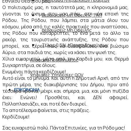
Αντίγραφα Ληξιαρχικών Πράξεων
Εθνικού Θεάτρου μας.
Ο πολιτισμός μας, η ταυτότητά μας, η κληρονομιά μας,
γίνονται το όχημα, που μας πάει, στη νέα εποχή της
Βεβαιώσεις Μη Οφειλής ΤΑΠ
Ρόδου. Της Ρόδου, που λάμπει στα μάτια όλου του
κόσμου, μέσα από τις καλές πρακτικές που αναπτύσσει,
Βεβαιώσεις Μη Οφειλής
της Ρόδου που καταρρίπτει, το ένα μετά το άλλο τα
ρεκόρ, της τουριστικής ανάπτυξης, της Ρόδου που
Τέλος 0,5% / Παρεπιδημούντων
μπορεί, και ξέρει πως να διασφαλίσει, ένα βιώσιμο
Αύριο, στα παιδιά της, χωρίς να χάσει την ψυχή της.
Χίλια ευχαριστώ, μέσα από την Καρδιά μου, και Θερμά
Αναφορά Προβλήματος
Συγχαρητήρια, σε όλους.
Ενωμένοι πάντα κερδίζουμε!
Ψηφιακές Υπηρεσίες GOV
Αυτό είναι το μήνυμα. Και αυτή η Δημοτική Αρχή, από την
πρώτη μέρα, της διακυβέρνησης του Δήμου, πριν από
ΕΠΙΚΟΙΝΩΝΙΑ
τέσσερα χρόνια, μέχρι και σήμερα, μια, και μόνη πυξίδα
έχει: Ενώνει! Προσθέτει, και ΔΕΝ αφαιρεί.
Πολλαπλασιάζει, και ποτέ δεν διαιρεί.
Το αποτέλεσμα φαίνεται, στις πράξεις.
Κερδίζουμε!
Σας ευχαριστώ πολύ. Πάντα Επιτυχίες, για τη Ρόδο μας!