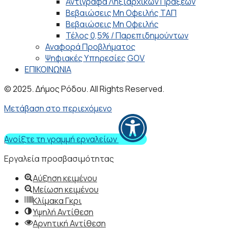
Αντίγραφα Ληξιαρχικών Πράξεων
Βεβαιώσεις Μη Οφειλής ΤΑΠ
Βεβαιώσεις Μη Οφειλής
Τέλος 0,5% / Παρεπιδημούντων
Αναφορά Προβλήματος
Ψηφιακές Υπηρεσίες GOV
ΕΠΙΚΟΙΝΩΝΙΑ
© 2025. Δήμος Ρόδου. All Rights Reserved.
Μετάβαση στο περιεχόμενο
Ανοίξτε τη γραμμή εργαλείων
Εργαλεία προσβασιμότητας
Αύξηση κειμένου
Μείωση κειμένου
Κλίμακα Γκρι
Υψηλή Αντίθεση
Αρνητική Αντίθεση