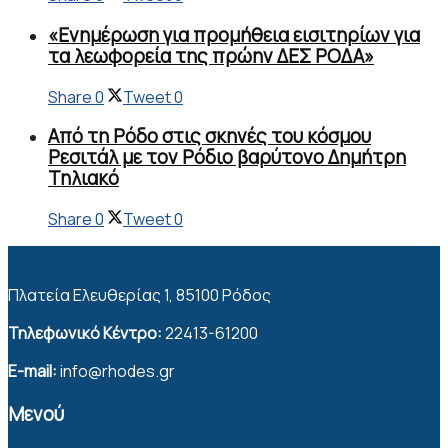
«Ενημέρωση για προμήθεια εισιτηρίων για
τα λεωφορεία της πρώην ΔΕΣ ΡΟΔΑ»
Share
0
Tweet
0
Από τη Ρόδο στις σκηνές του κόσμου
Ρεσιτάλ με τον Ρόδιο βαρύτονο Δημήτρη
Τηλιακό
Share
0
Tweet
0
Πλατεία Ελευθερίας 1, 85100 Ρόδος
Τηλεφωνικό Κέντρο:
22413-61200
E-mail:
info@rhodes.gr
Μενού