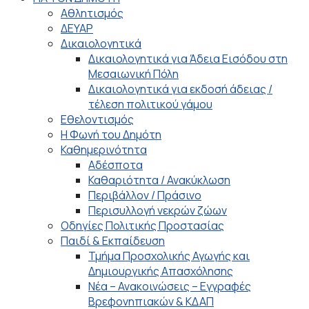
Αθλητισμός
ΔΕΥΑΡ
Δικαιολογητικά
Δικαιολογητικά για Άδεια Εισόδου στη
Μεσαιωνική Πόλη
Δικαιολογητικά για εκδοσή άδειας /
τέλεση πολιτικού γάμου
Εθελοντισμός
Η Φωνή του Δημότη
Καθημερινότητα
Αδέσποτα
Καθαριότητα / Ανακύκλωση
Περιβάλλον / Πράσινο
Περισυλλογή νεκρών ζώων
Οδηγίες Πολιτικής Προστασίας
Παιδί & Εκπαίδευση
Τμήμα Προσχολικής Αγωγής και
Δημιουργικής Απασχόλησης
Νέα – Ανακοινώσεις – Εγγραφές
Βρεφονηπιακών & ΚΔΑΠ