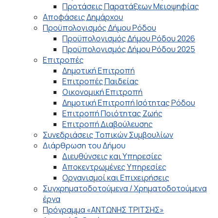
Προτάσεις Παρατάξεων Μειοψηφίας
Αποφάσεις Δημάρχου
Προϋπολογισμός Δήμου Ρόδου
Προϋπολογισμός Δήμου Ρόδου 2026
Προϋπολογισμός Δήμου Ρόδου 2025
Επιτροπές
Δημοτική Επιτροπή
Επιτροπές Παιδείας
Οικονομική Επιτροπή
Δημοτική Επιτροπή Ισότητας Ρόδου
Επιτροπή Ποιότητας Ζωής
Επιτροπή Διαβούλευσης
Συνεδριάσεις Τοπικών Συμβουλίων
Διάρθρωση του Δήμου
Διευθύνσεις και Υπηρεσίες
Αποκεντρωμένες Υπηρεσίες
Οργανισμοί και Επιχειρήσεις
Συγχρηματοδοτούμενα / Χρηματοδοτούμενα
έργα
Πρόγραμμα «ΑΝΤΩΝΗΣ ΤΡΙΤΣΗΣ»