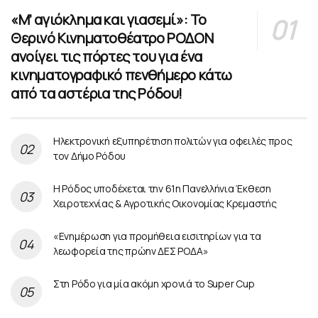
«Μ’ αγιόκλημα και γιασεμί»: Το
Θερινό Κινηματοθέατρο ΡΟΔΟΝ
ανοίγει τις πόρτες του για ένα
κινηματογραφικό πενθήμερο κάτω
από τα αστέρια της Ρόδου!
Ηλεκτρονική εξυπηρέτηση πολιτών για οφειλές προς
τον Δήμο Ρόδου
Η Ρόδος υποδέχεται την 61η Πανελλήνια Έκθεση
Χειροτεχνίας & Αγροτικής Οικονομίας Κρεμαστής
«Ενημέρωση για προμήθεια εισιτηρίων για τα
λεωφορεία της πρώην ΔΕΣ ΡΟΔΑ»
Στη Ρόδο για μία ακόμη χρονιά το Super Cup