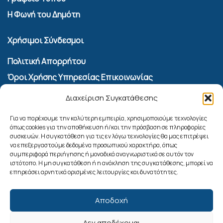
Η Φωνή του Δημότη
Χρήσιμοι Σύνδεσμοι
Πολιτική Απορρήτου
Όροι Χρήσης Υπηρεσίας Επικοινωνίας
Πολιτική Cookies (ΕΕ)
Διαχείριση Συγκατάθεσης
Αναζήτηση
Για να παρέχουμε την καλύτερη εμπειρία, χρησιμοποιούμε τεχνολογίες
όπως cookies για την αποθήκευση ή/και την πρόσβαση σε πληροφορίες
συσκευών. Η συγκατάθεση για τις εν λόγω τεχνολογίες θα μας επιτρέψει
να επεξεργαστούμε δεδομένα προσωπικού χαρακτήρα, όπως
συμπεριφορά περιήγησης ή μοναδικά αναγνωριστικά σε αυτόν τον
ιστότοπο. Η μη συγκατάθεση ή η ανάκληση της συγκατάθεσης, μπορεί να
επηρεάσει αρνητικά ορισμένες λειτουργίες και δυνατότητες.
Αποδοχή
Δεν αποδέχομαι