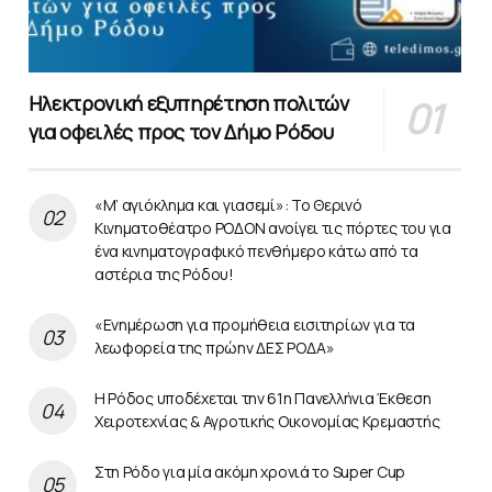
Ηλεκτρονική εξυπηρέτηση πολιτών
για οφειλές προς τον Δήμο Ρόδου
«Μ’ αγιόκλημα και γιασεμί»: Το Θερινό
Κινηματοθέατρο ΡΟΔΟΝ ανοίγει τις πόρτες του για
ένα κινηματογραφικό πενθήμερο κάτω από τα
αστέρια της Ρόδου!
«Ενημέρωση για προμήθεια εισιτηρίων για τα
λεωφορεία της πρώην ΔΕΣ ΡΟΔΑ»
Η Ρόδος υποδέχεται την 61η Πανελλήνια Έκθεση
Χειροτεχνίας & Αγροτικής Οικονομίας Κρεμαστής
Στη Ρόδο για μία ακόμη χρονιά το Super Cup