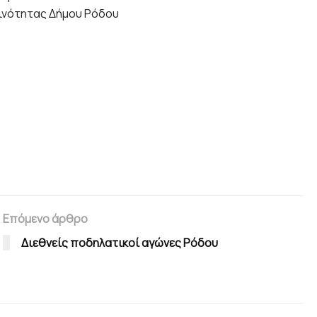
οινότητας Δήμου Ρόδου
Επόμενο άρθρο
Διεθνείς ποδηλατικοί αγώνες Ρόδου