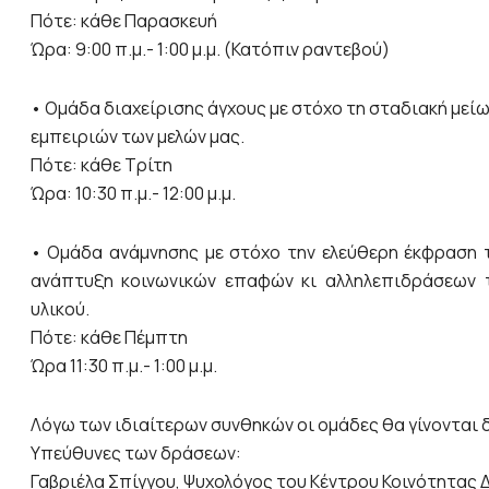
Πότε: κάθε Παρασκευή
Ώρα: 9:00 π.μ.- 1:00 μ.μ. (Κατόπιν ραντεβού)
• Ομάδα διαχείρισης άγχους με στόχο τη σταδιακή μεί
εμπειριών των μελών μας.
Πότε: κάθε Τρίτη
Ώρα: 10:30 π.μ.- 12:00 μ.μ.
• Ομάδα ανάμνησης με στόχο την ελεύθερη έκφραση τ
ανάπτυξη κοινωνικών επαφών κι αλληλεπιδράσεων 
υλικού.
Πότε: κάθε Πέμπτη
Ώρα 11:30 π.μ.- 1:00 μ.μ.
Λόγω των ιδιαίτερων συνθηκών οι ομάδες θα γίνονται 
Υπεύθυνες των δράσεων:
Γαβριέλα Σπίγγου, Ψυχολόγος του Κέντρου Κοινότητας 