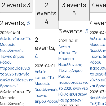
2 events
3
2
3 events
4 ev
events
5
4
2 events,
3
4 eve
3 events,
5
2026-04-01
2026-04-
2
Δελτίο τύπου-“Το
Δελτίο τ
2026-04-01
Μουσείο
Μουσείο
events,
Δελτίο
Νεοελληνικής
Νεοελλην
τύπου-“Το
4
Τέχνης Δήμου
Τέχνης Δ
Μουσείο
Ρόδου
Ρόδου
Νεοελληνικής
2026-04-01
παρουσιάζει για
παρουσιά
Τέχνης Δήμου
Δελτίο
το 2026 έναν νέο
το 2026 
Ρόδου
τύπου-“Το
κύκλο εκθέσεων και
κύκλο εκ
παρουσιάζει για
Μουσείο
δράσεων “
και δράσ
το 2026 έναν νέο
Νεοελληνικής
Δελτίο τύπου-“Το
2026-07
κύκλο εκθέσεων
Τέχνης
Μουσείο
Νεφέλη Μ
και δράσεων “
Δήμου Ρόδου
Νεοελληνικής
Ταξίδια