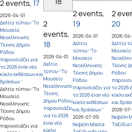
18
2 events,
17
2 events,
2 eve
2026-04-01
2
19
20
Δελτίο τύπου-“Το
Μουσείο
events,
2026-04-01
2026-04-
Νεοελληνικής
18
Δελτίο
Δελτίο τ
Τέχνης Δήμου
τύπου-“Το
Μουσείο
Ρόδου
2026-04-01
Μουσείο
Νεοελλην
παρουσιάζει για
Δελτίο
Νεοελληνικής
Τέχνης Δ
το 2026 έναν νέο
τύπου-“Το
Τέχνης Δήμου
Ρόδου
κύκλο εκθέσεων και
Μουσείο
Ρόδου
παρουσιά
δράσεων “
Νεοελληνικής
παρουσιάζει για
το 2026 
Δελτίο τύπου-“Το
Τέχνης
το 2026 έναν νέο
κύκλο εκ
Μουσείο
Δήμου Ρόδου
κύκλο εκθέσεων
και δράσ
Νεοελληνικής
παρουσιάζει
και δράσεων “
2026-07
Τέχνης Δήμου
για το 2026
2026-07-09
Νεφέλη Μ
Ρόδου
έναν νέο
Νεφέλη Μασία:
Ταξίδια
παρουσιάζει για
κύκλο
Ταξίδια Φωτός