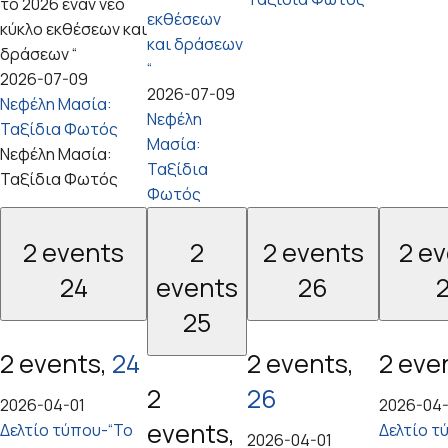
το 2026 έναν νέο
εκθέσεων
κύκλο εκθέσεων και
και δράσεων
δράσεων “
“
2026-07-09
2026-07-09
Νεφέλη Μασία:
Νεφέλη
Ταξίδια Φωτός
Μασία:
Νεφέλη Μασία:
Ταξίδια
Ταξίδια Φωτός
Φωτός
2 events
2
2 events
2 e
24
events
26
25
2 events,
24
2 events,
2 eve
2
26
2026-04-01
2026-04-
events,
Δελτίο τύπου-“Το
Δελτίο τ
2026-04-01