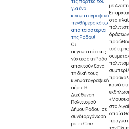
τις πόρτες του
με Αναπη
για ένα
Επαρχία
κινηματογραφικό
στο πλαί
πενθήμερο κάτω
πολιτιστ
από τα αστέρια
δράσεων 
της Ρόδου!
προώθησ
Οι
ισότιμης
αυγουστιάτικες
συμμετο
νύχτες στη Ρόδο
πολιτισμ
αποκτούν ξανά
συμπερί
τη δική τους
προσκαλ
κινηματογραφική
κοινό στ
αύρα. Η
εκδήλωσ
Διεύθυνση
«Μουσικό
Πολιτισμού
στο Αιγαί
Δήμου Ρόδου, σε
οποία θ
συνδιοργάνωση
πραγματ
με το Cine
την Πέμπ