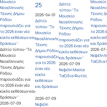
Μουσείο
Μουσείο
25
Δελτίο
Νεοελληνικής
Νεοελλην
τύπου-“Το
Τέχνης Δήμου
Τέχνης Δ
2026-04-01
Μουσείο
Ρόδου
Ρόδου
Δελτίο
Νεοελληνικής
παρουσιάζει για
παρουσιά
τύπου-“Το
Τέχνης Δήμου
το 2026 έναν νέο
το 2026 
Μουσείο
Ρόδου
κύκλο εκθέσεων και
κύκλο εκ
Νεοελληνικής
παρουσιάζει για
δράσεων “
και δράσ
Τέχνης
το 2026 έναν νέο
Δελτίο τύπου-“Το
2026-07
Δήμου Ρόδου
κύκλο εκθέσεων
Μουσείο
Νεφέλη Μ
παρουσιάζει
και δράσεων “
Νεοελληνικής
Ταξίδια
για το 2026
2026-07-09
Τέχνης Δήμου
έναν νέο
Νεφέλη Μασία:
Ρόδου
κύκλο
Ταξίδια Φωτός
παρουσιάζει για
εκθέσεων
το 2026 έναν νέο
και δράσεων
κύκλο εκθέσεων και
“
δράσεων “
2026-07-09
2026-07-09
Νεφέλη