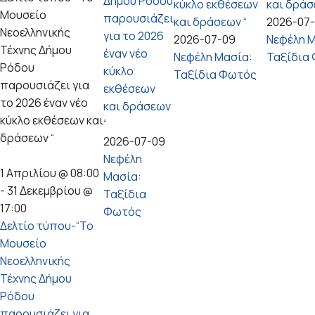
Δήμου Ρόδου
κύκλο εκθέσεων
και δράσ
Μουσείο
παρουσιάζει
και δράσεων “
2026-07
Νεοελληνικής
για το 2026
2026-07-09
Νεφέλη Μ
Τέχνης Δήμου
έναν νέο
Νεφέλη Μασία:
Ταξίδια
Ρόδου
κύκλο
Ταξίδια Φωτός
παρουσιάζει για
εκθέσεων
το 2026 έναν νέο
και δράσεων
κύκλο εκθέσεων και
“
δράσεων “
2026-07-09
Νεφέλη
1 Απριλίου @ 08:00
Μασία:
-
31 Δεκεμβρίου @
Ταξίδια
17:00
Φωτός
Δελτίο τύπου-“Το
Μουσείο
Νεοελληνικής
Τέχνης Δήμου
Ρόδου
παρουσιάζει για