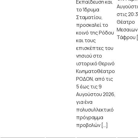
Εκπαίδευση και
Αυγούστο
το Ίδρυμα
στις 20:3
Σταματίου,
Θέατρο
προσκαλεί το
Μεσαιων
κοινό της Ρόδου
Τάφρου [
και τους
επισκέπτες του
νησιού στο
ιστορικό Θερινό
Κινηματοθέατρο
ΡΟΔΟΝ, από τις
5 έως τις 9
Αυγούστου 2026,
για ένα
πολυσυλλεκτικό
πρόγραμμα
προβολών […]