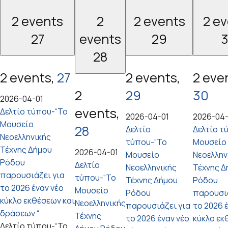
2 events
2
2 events
2 e
27
events
29
28
2 events,
27
2 events,
2 eve
2
29
30
2026-04-01
events,
Δελτίο τύπου-“Το
2026-04-01
2026-04-
Μουσείο
28
Δελτίο
Δελτίο τ
Νεοελληνικής
τύπου-“Το
Μουσείο
Τέχνης Δήμου
2026-04-01
Μουσείο
Νεοελλην
Ρόδου
Δελτίο
Νεοελληνικής
Τέχνης Δ
παρουσιάζει για
τύπου-“Το
Τέχνης Δήμου
Ρόδου
το 2026 έναν νέο
Μουσείο
Ρόδου
παρουσιά
κύκλο εκθέσεων και
Νεοελληνικής
παρουσιάζει για
το 2026 
δράσεων “
Τέχνης
το 2026 έναν νέο
κύκλο εκ
Δελτίο τύπου-“Το