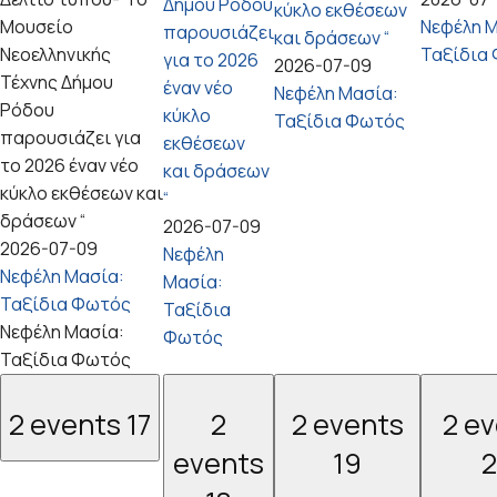
Δήμου Ρόδου
κύκλο εκθέσεων
Μουσείο
Νεφέλη Μ
παρουσιάζει
και δράσεων “
Νεοελληνικής
Ταξίδια
για το 2026
2026-07-09
Τέχνης Δήμου
έναν νέο
Νεφέλη Μασία:
Ρόδου
κύκλο
Ταξίδια Φωτός
παρουσιάζει για
εκθέσεων
το 2026 έναν νέο
και δράσεων
κύκλο εκθέσεων και
“
δράσεων “
2026-07-09
2026-07-09
Νεφέλη
Νεφέλη Μασία:
Μασία:
Ταξίδια Φωτός
Ταξίδια
Νεφέλη Μασία:
Φωτός
Ταξίδια Φωτός
2 events
17
2
2 events
2 e
events
19