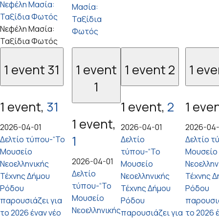
Νεφέλη Μασία:
Μασία:
Ταξίδια Φωτός
Ταξίδια
Νεφέλη Μασία:
Φωτός
Ταξίδια Φωτός
1 event
31
1 event
1 event
2
1 ev
1
1 event,
31
1 event,
2
1 eve
1 event,
2026-04-01
2026-04-01
2026-04-
1
Δελτίο τύπου-“Το
Δελτίο
Δελτίο τ
Μουσείο
τύπου-“Το
Μουσείο
2026-04-01
Νεοελληνικής
Μουσείο
Νεοελλην
Δελτίο
Τέχνης Δήμου
Νεοελληνικής
Τέχνης Δ
τύπου-“Το
Ρόδου
Τέχνης Δήμου
Ρόδου
Μουσείο
παρουσιάζει για
Ρόδου
παρουσιά
Νεοελληνικής
το 2026 έναν νέο
παρουσιάζει για
το 2026 