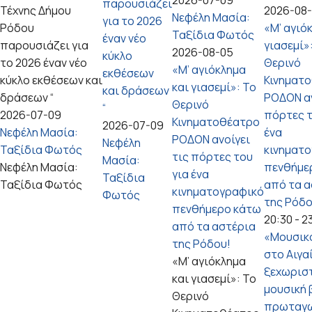
2026-07-09
παρουσιάζει
Τέχνης Δήμου
2026-08
Νεφέλη Μασία:
για το 2026
Ρόδου
«Μ’ αγιό
Ταξίδια Φωτός
έναν νέο
παρουσιάζει για
γιασεμί»
2026-08-05
κύκλο
το 2026 έναν νέο
Θερινό
«Μ’ αγιόκλημα
εκθέσεων
κύκλο εκθέσεων και
Κινηματ
και γιασεμί»: Το
και δράσεων
δράσεων “
ΡΟΔΟΝ αν
Θερινό
“
2026-07-09
πόρτες τ
Κινηματοθέατρο
2026-07-09
Νεφέλη Μασία:
ένα
ΡΟΔΟΝ ανοίγει
Νεφέλη
Ταξίδια Φωτός
κινηματ
τις πόρτες του
Μασία:
Νεφέλη Μασία:
πενθήμε
για ένα
Ταξίδια
Ταξίδια Φωτός
από τα α
κινηματογραφικό
Φωτός
της Ρόδο
πενθήμερο κάτω
20:30
-
2
από τα αστέρια
«Μουσικό
της Ρόδου!
στο Αιγα
«Μ’ αγιόκλημα
ξεχωρισ
και γιασεμί»: Το
μουσική 
Θερινό
πρωταγω