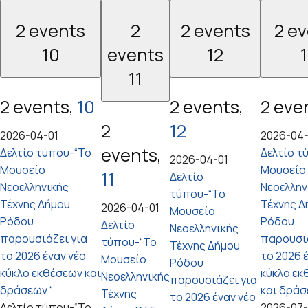
2 events
2
2 events
2 e
10
events
12
11
2 events,
10
2 events,
2 eve
2
12
2026-04-01
2026-04-
events,
Δελτίο τύπου-“Το
Δελτίο τ
2026-04-01
Μουσείο
Μουσείο
11
Δελτίο
Νεοελληνικής
Νεοελλην
τύπου-“Το
Τέχνης Δήμου
Τέχνης Δ
2026-04-01
Μουσείο
Ρόδου
Ρόδου
Δελτίο
Νεοελληνικής
παρουσιάζει για
παρουσιά
τύπου-“Το
Τέχνης Δήμου
το 2026 έναν νέο
το 2026 
Μουσείο
Ρόδου
κύκλο εκθέσεων και
κύκλο εκ
Νεοελληνικής
παρουσιάζει για
δράσεων “
και δράσ
Τέχνης
το 2026 έναν νέο
Δελτίο τύπου-“Το
2026-07