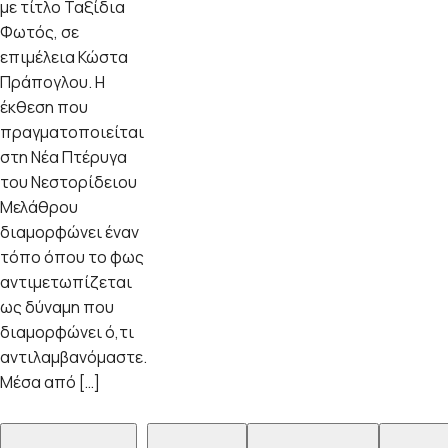
με τίτλο Ταξίδια
Φωτός, σε
επιμέλεια Κώστα
Πράπογλου. Η
έκθεση που
πραγματοποιείται
στη Νέα Πτέρυγα
του Νεστορίδειου
Μελάθρου
διαμορφώνει έναν
τόπο όπου το φως
αντιμετωπίζεται
ως δύναμη που
διαμορφώνει ό,τι
αντιλαμβανόμαστε.
Μέσα από […]