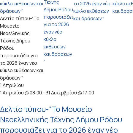
Τέχνης
κύκλο εκθέσεων και
το 2026 έναν νέο
κύκλο εκ
Δήμου Ρόδου
δράσεων “
κύκλο εκθέσεων
και δράσ
παρουσιάζει
Δελτίο τύπου-“Το
και δράσεων “
για το 2026
Μουσείο
έναν νέο
Νεοελληνικής
κύκλο
Τέχνης Δήμου
εκθέσεων
Ρόδου
και δράσεων
παρουσιάζει για
“
το 2026 έναν νέο
κύκλο εκθέσεων και
δράσεων “
1 Απριλίου
1 Απριλίου @ 08:00
-
31 Δεκεμβρίου @ 17:00
Δελτίο τύπου-“Το Μουσείο
Νεοελληνικής Τέχνης Δήμου Ρόδου
παρουσιάζει για το 2026 έναν νέο