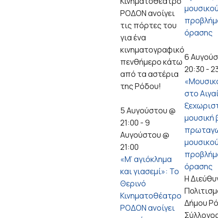
Κινηματοθέατρο
μουσικού
ΡΟΔΟΝ ανοίγει
προβλήμ
τις πόρτες του
όρασης
για ένα
κινηματογραφικό
6 Αυγού
πενθήμερο κάτω
20:30
-
2
από τα αστέρια
«Μουσικό
της Ρόδου!
στο Αιγα
ξεχωρισ
5 Αυγούστου @
μουσική 
21:00
-
9
πρωταγω
Αυγούστου @
μουσικού
21:00
προβλήμ
«Μ’ αγιόκλημα
όρασης
και γιασεμί»: Το
Η Διεύθυ
Θερινό
Πολιτισμ
Κινηματοθέατρο
Δήμου Ρό
ΡΟΔΟΝ ανοίγει
Σύλλογο