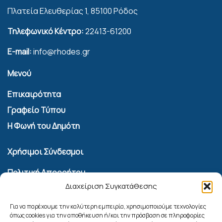
Πλατεία Ελευθερίας 1, 85100 Ρόδος
Τηλεφωνικό Κέντρο:
22413-61200
E-mail:
info@rhodes.gr
Μενού
Επικαιρότητα
Γραφείο Τύπου
Η Φωνή του Δημότη
Χρήσιμοι Σύνδεσμοι
Πολιτική Απορρήτου
Διαχείριση Συγκατάθεσης
Όροι Χρήσης Υπηρεσίας Επικοινωνίας
Πολιτική Cookies (ΕΕ)
Για να παρέχουμε την καλύτερη εμπειρία, χρησιμοποιούμε τεχνολογίες
όπως cookies για την αποθήκευση ή/και την πρόσβαση σε πληροφορίες