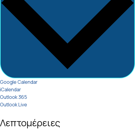
Google Calendar
iCalendar
Outlook 365
Outlook Live
Λεπτομέρειες