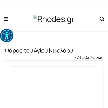
Ανοίξτε τη γραμμή εργαλείων
Φάρος του Αγίου Νικολάου
« All Εκδηλώσεις