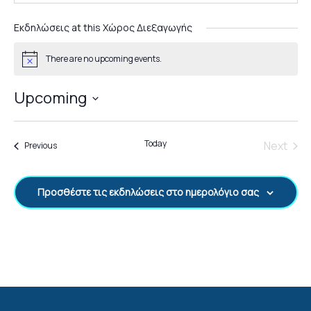
Εκδηλώσεις at this Χώρος Διεξαγωγής
There are no upcoming events.
Notice
Upcoming
Select
date.
Today
Next
Εκδηλώσεις
Previous
Εκδηλ
Προσθέστε τις εκδηλώσεις στο ημερολόγιο σας