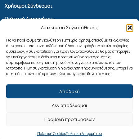
Χρήσιμοι Σύνδεσμοι
Πολιτική Απορρήτου
Διαχείριση Συγκατάθεσης
Όροι Χρήσης Υπηρεσίας Επικοινωνίας
Πολιτική Cookies (ΕΕ)
Για να παρέχουμε την καλύτερη εμπειρία, χρησιμοποιούμε τεχνολογίες
όπως cookies για την αποθήκευση ή/και την πρόσβαση σε πληροφορίες
συσκευών. Η συγκατάθεση για τις εν λόγω τεχνολογίες θα μας επιτρέψει
Αναζήτηση
να επεξεργαστούμε δεδομένα προσωπικού χαρακτήρα, όπως
συμπεριφορά περιήγησης ή μοναδικά αναγνωριστικά σε αυτόν τον
ιστότοπο. Η μη συγκατάθεση ή η ανάκληση της συγκατάθεσης, μπορεί να
επηρεάσει αρνητικά ορισμένες λειτουργίες και δυνατότητες.
Αποδοχή
Δεν αποδέχομαι
Ακολουθήστε μας
Προβολή προτιμήσεων
Πολιτική Cookies
Πολιτική Απορρήτου
© 2025. Δήμος Ρόδου. All Rights Reserved.