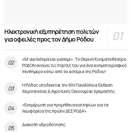
Ηλεκτρονική εξυπηρέτηση πολιτών
για οφειλές προς τον Δήμο Ρόδου
«Μ’ αγιόκλημα και γιασεμί»: Το Θερινό Κινηματοθέατρο
ΡΟΔΟΝ ανοίγει τις πόρτες του για ένα κινηματογραφικό
πενθήμερο κάτω από τα αστέρια της Ρόδου!
Η Ρόδος υποδέχεται την 61η Πανελλήνια Έκθεση
Χειροτεχνίας & Αγροτικής Οικονομίας Κρεμαστής
«Ενημέρωση για προμήθεια εισιτηρίων για τα
λεωφορεία της πρώην ΔΕΣ ΡΟΔΑ»
Διακοπή υδροδότησης