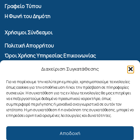
Γραφείο Τύπου
Η Φωνή του Δημότη
Χρήσιμοι Σύνδεσμοι
Πολιτική Απορρήτου
Όροι Χρήσης Υπηρεσίας Επικοινωνίας
Πολιτική Cookies (ΕΕ)
Διαχείριση Συγκατάθεσης
Αναζήτηση
Για να παρέχουμε την καλύτερη εμπειρία, χρησιμοποιούμε τεχνολογίες
όπως cookies για την αποθήκευση ή/και την πρόσβαση σε πληροφορίες
συσκευών. Η συγκατάθεση για τις εν λόγω τεχνολογίες θα μας επιτρέψει
να επεξεργαστούμε δεδομένα προσωπικού χαρακτήρα, όπως
συμπεριφορά περιήγησης ή μοναδικά αναγνωριστικά σε αυτόν τον
ιστότοπο. Η μη συγκατάθεση ή η ανάκληση της συγκατάθεσης, μπορεί να
επηρεάσει αρνητικά ορισμένες λειτουργίες και δυνατότητες.
Αποδοχή