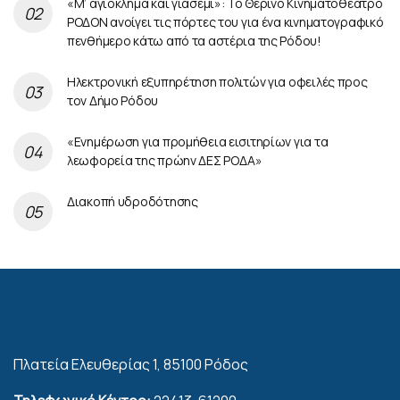
«Μ’ αγιόκλημα και γιασεμί»: Το Θερινό Κινηματοθέατρο
ΡΟΔΟΝ ανοίγει τις πόρτες του για ένα κινηματογραφικό
πενθήμερο κάτω από τα αστέρια της Ρόδου!
Ηλεκτρονική εξυπηρέτηση πολιτών για οφειλές προς
τον Δήμο Ρόδου
«Ενημέρωση για προμήθεια εισιτηρίων για τα
λεωφορεία της πρώην ΔΕΣ ΡΟΔΑ»
Διακοπή υδροδότησης
Πλατεία Ελευθερίας 1, 85100 Ρόδος