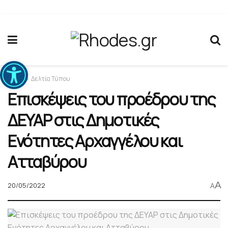
Ανοίξτε τη γραμμή εργαλείων
Home
Δελτία Τύπου
Επισκέψεις του προέδρου της
ΔΕΥΑΡ στις Δημοτικές
Ενότητες Αρχαγγέλου και
Ατταβύρου
A
20/05/2022
A