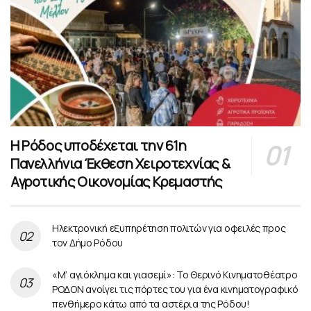
Η Ρόδος υποδέχεται την 61η
Πανελλήνια Έκθεση Χειροτεχνίας &
Αγροτικής Οικονομίας Κρεμαστής
Ηλεκτρονική εξυπηρέτηση πολιτών για οφειλές προς
τον Δήμο Ρόδου
«Μ’ αγιόκλημα και γιασεμί»: Το Θερινό Κινηματοθέατρο
ΡΟΔΟΝ ανοίγει τις πόρτες του για ένα κινηματογραφικό
πενθήμερο κάτω από τα αστέρια της Ρόδου!