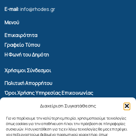
E-mail:
info@rhodes.gr
Μενού
Επικαιρότητα
Γραφείο Τύπου
Η Φωνή του Δημότη
Χρήσιμοι Σύνδεσμοι
Πολιτική Απορρήτου
Όροι Χρήσης Υπηρεσίας Επικοινωνίας
Πολιτική Cookies (ΕΕ)
Διαχείριση Συγκατάθεσης
Αναζήτηση
Για να παρέχουμε την καλύτερη εμπειρία, χρησιμοποιούμε τεχνολογίες
όπως cookies για την αποθήκευση ή/και την πρόσβαση σε πληροφορίες
συσκευών. Η συγκατάθεση για τις εν λόγω τεχνολογίες θα μας επιτρέψει
να επεξεργαστούμε δεδομένα προσωπικού χαρακτήρα, όπως