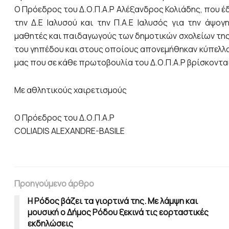
Ο Πρόεδρος του Δ.Ο.Π.Α.Ρ Αλέξανδρος Κολιάδης, που 
την Δ.Ε Ιαλυσού και την Π.Α.Ε Ιαλυσός για την άψο
μαθητές και παιδαγωγούς των δημοτικών σχολείων της 
του γηπέδου και στους οποίους απονεμήθηκαν κύπελλα
μας που σε κάθε πρωτοβουλία του Δ.Ο.Π.Α.Ρ βρίσκοντα
Με αθλητικούς χαιρετισμούς
O Πρόεδρος του Δ.Ο.Π.Α.Ρ
COLIADIS ALEXANDRE-BASILE
Προηγούμενο άρθρο
Η Ρόδος βάζει τα γιορτινά της. Με λάμψη και
μουσική ο Δήμος Ρόδου ξεκινά τις εορταστικές
εκδηλώσεις