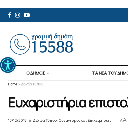
Ανοίξτε τη γραμμή εργαλείων
Ο ΔΗΜΟΣ
ΤΑ ΝΕΑ ΤΟΥ ΔΗΜ
Home
Δελτία Τύπου
Ευχαριστήρια επιστο
A
18/12/2019
in
Δελτία Τύπου
,
Οργανισμοί και Επιχειρήσεις
A