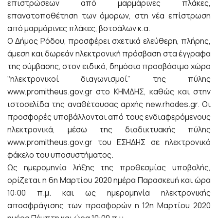
επιστρώσεων από μαρμάρινες πλάκες,
επανατοποθέτηση των όμορων, στη νέα επίστρωση
από μαρμάρινες πλάκες, βοτσάλων κ.α.
Ο Δήμος Ρόδου, προσφέρει σχετικά ελεύθερη, πλήρης,
άμεση και δωρεάν ηλεκτρονική πρόσβαση στα έγγραφα
της σύμβασης, στον ειδικό, δημόσιο προσβάσιμο χώρο
‘‘ηλεκτρονικοί διαγωνισμοί’’ της πύλης
www.promitheus.gov.gr στο ΚΗΜΔΗΣ, καθώς και στην
ιστοσελίδα της αναθέτουσας αρχής new.rhodes.gr. Οι
προσφορές υποβάλλονται από τους ενδιαφερόμενους
ηλεκτρονικά, μέσω της διαδικτυακής πύλης
www.promitheus.gov.gr του ΕΣΗΔΗΣ σε ηλεκτρονικό
φάκελο του υποσυστήματος.
Ως ημερομηνία λήξης της προθεσμίας υποβολής,
ορίζεται η 6η Μαρτίου 2020 ημέρα Παρασκευή και ώρα
10:00 π.μ. και ως ημερομηνία ηλεκτρονικής
αποσφράγισης των προσφορών η 12η Μαρτίου 2020