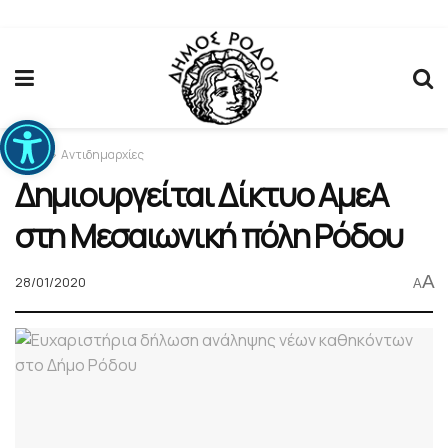
Ανοίξτε τη γραμμή εργαλείων
Home
Αντιδημαρχίες
Δημιουργείται Δίκτυο ΑμεΑ
στη Μεσαιωνική πόλη Ρόδου
A
28/01/2020
A