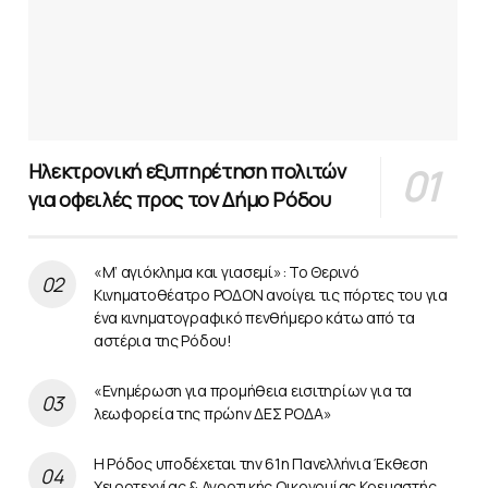
Ηλεκτρονική εξυπηρέτηση πολιτών
για οφειλές προς τον Δήμο Ρόδου
«Μ’ αγιόκλημα και γιασεμί»: Το Θερινό
Κινηματοθέατρο ΡΟΔΟΝ ανοίγει τις πόρτες του για
ένα κινηματογραφικό πενθήμερο κάτω από τα
αστέρια της Ρόδου!
«Ενημέρωση για προμήθεια εισιτηρίων για τα
λεωφορεία της πρώην ΔΕΣ ΡΟΔΑ»
Η Ρόδος υποδέχεται την 61η Πανελλήνια Έκθεση
Χειροτεχνίας & Αγροτικής Οικονομίας Κρεμαστής