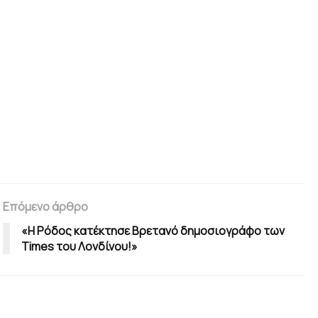
Επόμενο άρθρο
«Η Ρόδος κατέκτησε Βρετανό δημοσιογράφο των
Times του Λονδίνου!»