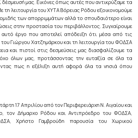
ί δέσμευσή μας. Εικόνες όπως αυτές που αντικρύζαμε τα
Με τη λειτουργία του ΧΥΤΑ Βόρειας Ρόδου εξοικονομούμε
ομιδής των απορριμμάτων αλλά το σπουδαιότερο είναι
ώσεις στην προστασία του περιβάλλοντος. Συγχαίρουμε
 αυτό έργο που αποτελεί απόδειξη ότι μέσα από τις
ή του Γιώργου Χατζημάρκου και τη λειτουργία του ΦΟΔΣΑ
εια και πιστοί στις δεσμεύσεις μας διασφαλίζουμε τα
όχο όλων μας, προτάσσοντας την ευταξία σε όλα τα
οντας πως η εξέλιξη αυτή αφορά όλα τα νησιά όπου
τάρτη 17 Απριλίου από τον Περιφερειάρχη Ν. Αιγαίου και
ο, τον Δήμαρχο Ρόδου και Αντιπρόεδρο του ΦΟΔΣΑ,
ΟΔΣΑ, Χρήστο Γαμβρούδη παρουσία του Χωρικού