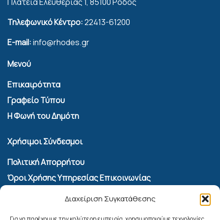
Πλατεία Ελευθερίας 1, 85100 Ρόδος
Τηλεφωνικό Κέντρο:
22413-61200
E-mail:
info@rhodes.gr
Μενού
Επικαιρότητα
Γραφείο Τύπου
Η Φωνή του Δημότη
Χρήσιμοι Σύνδεσμοι
Πολιτική Απορρήτου
Όροι Χρήσης Υπηρεσίας Επικοινωνίας
Πολιτική Cookies (ΕΕ)
Διαχείριση Συγκατάθεσης
Αναζήτηση
Για να παρέχουμε την καλύτερη εμπειρία, χρησιμοποιούμε τεχνολογίες