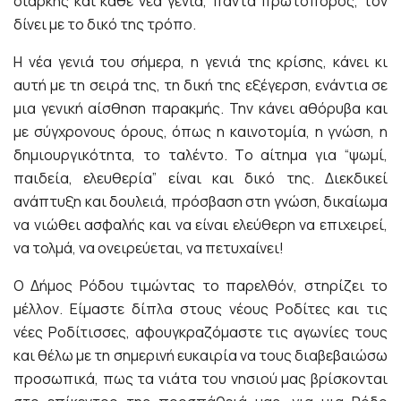
διαρκής και κάθε νέα γενιά, πάντα πρωτοπόρος, τον
δίνει με το δικό της τρόπο.
Η νέα γενιά του σήμερα, η γενιά της κρίσης, κάνει κι
αυτή με τη σειρά της, τη δική της εξέγερση, ενάντια σε
μια γενική αίσθηση παρακμής. Την κάνει αθόρυβα και
με σύγχρονους όρους, όπως η καινοτομία, η γνώση, η
δημιουργικότητα, το ταλέντο. Το αίτημα για “ψωμί,
παιδεία, ελευθερία” είναι και δικό της. Διεκδικεί
ανάπτυξη και δουλειά, πρόσβαση στη γνώση, δικαίωμα
να νιώθει ασφαλής και να είναι ελεύθερη να επιχειρεί,
να τολμά, να ονειρεύεται, να πετυχαίνει!
Ο Δήμος Ρόδου τιμώντας το παρελθόν, στηρίζει το
μέλλον. Είμαστε δίπλα στους νέους Ροδίτες και τις
νέες Ροδίτισσες, αφουγκραζόμαστε τις αγωνίες τους
και θέλω με τη σημερινή ευκαιρία να τους διαβεβαιώσω
προσωπικά, πως τα νιάτα του νησιού μας βρίσκονται