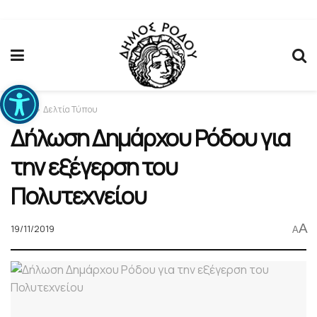
Ανοίξτε τη γραμμή εργαλείων
Home
Δελτία Τύπου
Δήλωση Δημάρχου Ρόδου για
την εξέγερση του
Πολυτεχνείου
A
19/11/2019
A