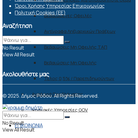
Όροι Χρήσης Υπηρεσίας Επικοινωνίας
Πολιτική Cookies (ΕΕ)
Βεβαιωμένες Οφειλές
Αναζήτηση
Αντίγραφα Ληξιαρχικών Πράξεων
Βεβαιώσεις Μη Οφειλής ΤΑΠ
No Result
View All Result
Βεβαιώσεις Μη Οφειλής
Ακολουθήστε μας
Τέλος 0,5% / Παρεπιδημούντων
Αναφορά Προβλήματος
© 2025. Δήμος Ρόδου. All Rights Reserved.
Ψηφιακές Υπηρεσίες GOV
No Result
ΕΠΙΚΟΙΝΩΝΙΑ
View All Result