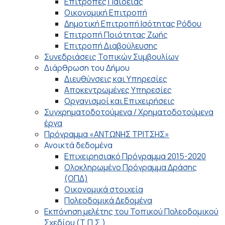
Επιτροπές Παιδείας
Οικονομική Επιτροπή
Δημοτική Επιτροπή Ισότητας Ρόδου
Επιτροπή Ποιότητας Ζωής
Επιτροπή Διαβούλευσης
Συνεδριάσεις Τοπικών Συμβουλίων
Διάρθρωση του Δήμου
Διευθύνσεις και Υπηρεσίες
Αποκεντρωμένες Υπηρεσίες
Οργανισμοί και Επιχειρήσεις
Συγχρηματοδοτούμενα / Χρηματοδοτούμενα
έργα
Πρόγραμμα «ΑΝΤΩΝΗΣ ΤΡΙΤΣΗΣ»
Ανοικτά δεδομένα
Επιχειρησιακό Πρόγραμμα 2015-2020
Ολοκληρωμένο Πρόγραμμα Δράσης
(ΟΠΔ)
Οικονομικά στοιχεία
Πολεοδομικά Δεδομένα
Εκπόνηση μελέτης του Τοπικού Πολεοδομικού
Σχεδίου (Τ.Π.Σ.)