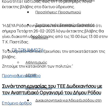
Κοινότητα Παστίδας, έως τη 1 το μεσημέρι, λόγω
έκτακτης βλάβης στο δίκτυο ύδρευσης.
Προσλήψεις Προσωπικού
Συντονισμός Εργασιών Εκσκαφής
“H ΔΕΥΑ Ρόδου ενημερώνει το καταναλωτικό κοινό ότι
σήμερα Τετάρτη 26-02-2025 λόγω έκτακτης βλάβης θα
γίνει διακοπή υδροδότησης από τις 10:00 έως 13:00 στην
Παρόχων
Τ.Κ. Παστίδας.
ΓΙΑ ΤΟΝ ΔΗΜΟΤΗ
Το συνεργείο ήδη έχει ξεκινήσει την αποκατάσταση της
βλάβης.
Αθλητισμός
Ζητούμε την κατανόηση των πολιτών.”
ΔΕΥΑΡ
Προηγούμενο άρθρο
Συνάντηση εργασίας του ΤΕΕ Δωδεκανήσου με
Δικαιολογητικά
τον Αναπτυξιακό Οργανισμό του Δήμου Ρόδου
Δικαιολογητικά για Άδεια Εισόδου στη
Επόμενο άρθρο