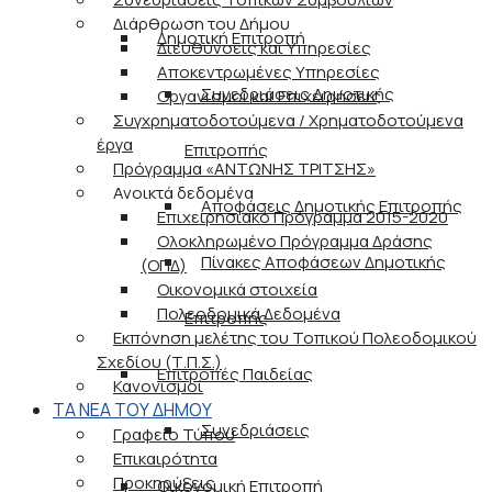
Διάρθρωση του Δήμου
Δημοτική Επιτροπή
Διευθύνσεις και Υπηρεσίες
Αποκεντρωμένες Υπηρεσίες
Συνεδριάσεις Δημοτικής
Οργανισμοί και Επιχειρήσεις
Συγχρηματοδοτούμενα / Χρηματοδοτούμενα
έργα
Επιτροπής
Πρόγραμμα «ΑΝΤΩΝΗΣ ΤΡΙΤΣΗΣ»
Ανοικτά δεδομένα
Αποφάσεις Δημοτικής Επιτροπής
Επιχειρησιακό Πρόγραμμα 2015-2020
Ολοκληρωμένο Πρόγραμμα Δράσης
Πίνακες Αποφάσεων Δημοτικής
(ΟΠΔ)
Οικονομικά στοιχεία
Πολεοδομικά Δεδομένα
Επιτροπής
Εκπόνηση μελέτης του Τοπικού Πολεοδομικού
Σχεδίου (Τ.Π.Σ.)
Επιτροπές Παιδείας
Κανονισμοί
ΤΑ ΝΕΑ ΤΟΥ ΔΗΜΟΥ
Συνεδριάσεις
Γραφείο Τύπου
Επικαιρότητα
Προκηρύξεις
Οικονομική Επιτροπή