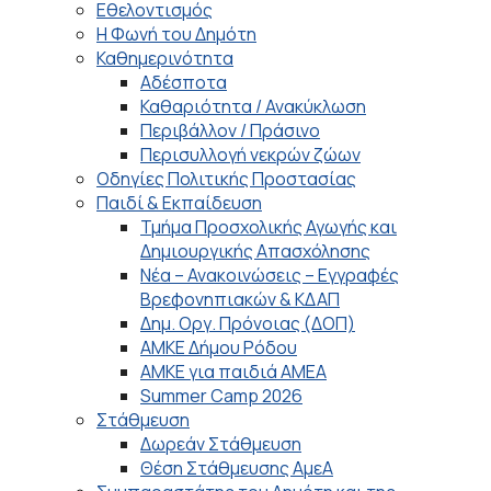
Εθελοντισμός
Η Φωνή του Δημότη
Καθημερινότητα
Αδέσποτα
Καθαριότητα / Ανακύκλωση
Περιβάλλον / Πράσινο
Περισυλλογή νεκρών ζώων
Οδηγίες Πολιτικής Προστασίας
Παιδί & Εκπαίδευση
Τμήμα Προσχολικής Αγωγής και
Δημιουργικής Απασχόλησης
Νέα – Ανακοινώσεις – Εγγραφές
Βρεφονηπιακών & ΚΔΑΠ
Δημ. Οργ. Πρόνοιας (ΔΟΠ)
ΑΜΚΕ Δήμου Ρόδου
ΑΜΚΕ για παιδιά ΑΜΕΑ
Summer Camp 2026
Στάθμευση
Δωρεάν Στάθμευση
Θέση Στάθμευσης ΑμεΑ