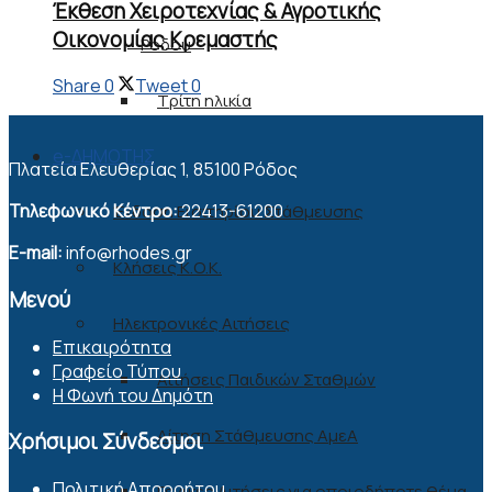
Έκθεση Χειροτεχνίας & Αγροτικής
Οικονομίας Κρεμαστής
Ρόδου
Share
0
Tweet
0
Τρίτη ηλικία
e-ΔΗΜΟΤΗΣ
Πλατεία Ελευθερίας 1, 85100 Ρόδος
Τηλεφωνικό Κέντρο:
22413-61200
Έκδοση Εισιτηρίου Στάθμευσης
E-mail:
info@rhodes.gr
Κλήσεις Κ.Ο.Κ.
Μενού
Ηλεκτρονικές Αιτήσεις
Επικαιρότητα
Γραφείο Τύπου
Αιτήσεις Παιδικών Σταθμών
Η Φωνή του Δημότη
Αίτηση Στάθμευσης ΑμεΑ
Χρήσιμοι Σύνδεσμοι
Πολιτική Απορρήτου
Γενικές Αιτήσεις για οποιοδήποτε θέμα