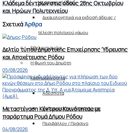
Μεσαιωνική Πόλη
Κλάδεμα δέντρων στις οδούς 28ης Οκτωβρίου
και Ηρώων Πολυτεχνείου
Δικαιολογητικά για εκδοσή άδειας /
Σχετικά
Άρθρα
τέλεση πολιτικού γάμου
Εθελοντισμός
Δελτίο τύπου Δημοτικής Επιχείρησης Ύδρευσης
και Αποχέτευσης Ρόδου
Η Φωνή του Δημότη
05/08/2026
Καθημερινότητα
Αδέσποτα
Μεταστέγαση Κέντρου Κοινότητας με
Καθαριότητα / Ανακύκλωση
παράρτημα Ρομά Δήμου Ρόδου
Περιβάλλον / Πράσινο
04/08/2026