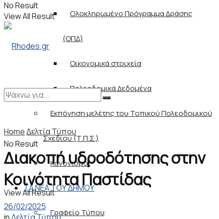
No Result
Ολοκληρωμένο Πρόγραμμα Δράσης
View All Result
(ΟΠΔ)
Οικονομικά στοιχεία
Πολεοδομικά Δεδομένα
Εκπόνηση μελέτης του Τοπικού Πολεοδομικού
Home
Δελτία Τύπου
Σχεδίου (Τ.Π.Σ.)
No Result
Διακοπή υδροδότησης στην
Κανονισμοί
Κοινότητα Παστίδας
ΤΑ ΝΕΑ ΤΟΥ ΔΗΜΟΥ
View All Result
26/02/2025
Γραφείο Τύπου
in
Δελτία Τύπου