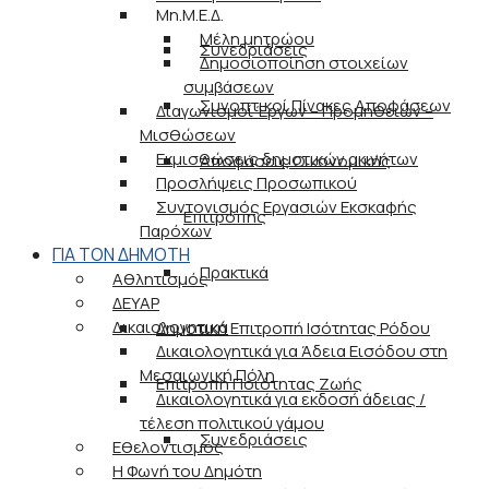
Μη.Μ.Ε.Δ.
Μέλη μητρώου
Συνεδριάσεις
Δημοσιοποίηση στοιχείων
συμβάσεων
Συνοπτικοί Πίνακες Αποφάσεων
Διαγωνισμοί Έργων – Προμηθειών –
Μισθώσεων
Εκμισθώσεις δημοτικών ακινήτων
Αποφάσεις Οικονομικής
Προσλήψεις Προσωπικού
Συντονισμός Εργασιών Εκσκαφής
Επιτροπής
Παρόχων
ΓΙΑ ΤΟΝ ΔΗΜΟΤΗ
Πρακτικά
Αθλητισμός
ΔΕΥΑΡ
Δικαιολογητικά
Δημοτική Επιτροπή Ισότητας Ρόδου
Δικαιολογητικά για Άδεια Εισόδου στη
Μεσαιωνική Πόλη
Επιτροπή Ποιότητας Ζωής
Δικαιολογητικά για εκδοσή άδειας /
τέλεση πολιτικού γάμου
Συνεδριάσεις
Εθελοντισμός
Η Φωνή του Δημότη