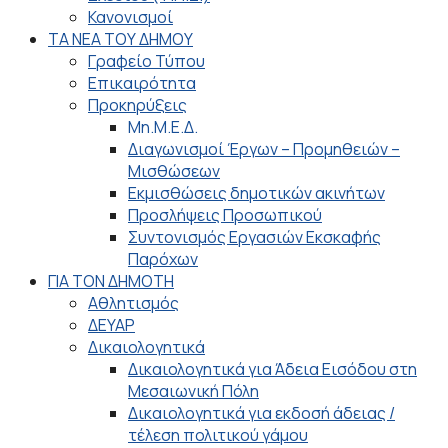
Κανονισμοί
ΤΑ ΝΕΑ ΤΟΥ ΔΗΜΟΥ
Γραφείο Τύπου
Επικαιρότητα
Προκηρύξεις
Μη.Μ.Ε.Δ.
Διαγωνισμοί Έργων – Προμηθειών –
Μισθώσεων
Εκμισθώσεις δημοτικών ακινήτων
Προσλήψεις Προσωπικού
Συντονισμός Εργασιών Εκσκαφής
Παρόχων
ΓΙΑ ΤΟΝ ΔΗΜΟΤΗ
Αθλητισμός
ΔΕΥΑΡ
Δικαιολογητικά
Δικαιολογητικά για Άδεια Εισόδου στη
Μεσαιωνική Πόλη
Δικαιολογητικά για εκδοσή άδειας /
τέλεση πολιτικού γάμου