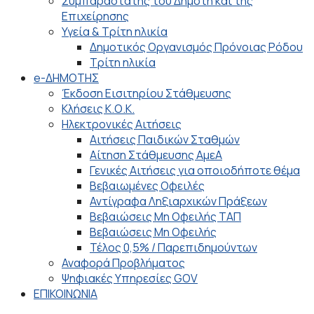
Συμπαραστάτης του Δημότη και της
Επιχείρησης
Υγεία & Τρίτη ηλικία
Δημοτικός Οργανισμός Πρόνοιας Ρόδου
Τρίτη ηλικία
e-ΔΗΜΟΤΗΣ
Έκδοση Εισιτηρίου Στάθμευσης
Κλήσεις Κ.Ο.Κ.
Ηλεκτρονικές Αιτήσεις
Αιτήσεις Παιδικών Σταθμών
Αίτηση Στάθμευσης ΑμεΑ
Γενικές Αιτήσεις για οποιοδήποτε θέμα
Βεβαιωμένες Οφειλές
Αντίγραφα Ληξιαρχικών Πράξεων
Βεβαιώσεις Μη Οφειλής ΤΑΠ
Βεβαιώσεις Μη Οφειλής
Τέλος 0,5% / Παρεπιδημούντων
Αναφορά Προβλήματος
Ψηφιακές Υπηρεσίες GOV
ΕΠΙΚΟΙΝΩΝΙΑ