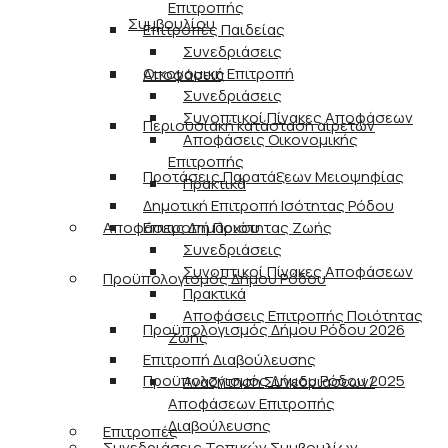
Επιτροπής
Συμβουλίου
Επιτροπές Παιδείας
Συνεδριάσεις
Οικονομική Επιτροπή
Αποφάσεις
Συνεδριάσεις
Συνοπτικοί Πίνακες Αποφάσεων
Περιουσιακή κατάσταση αιρετών
Αποφάσεις Οικονομικής
Επιτροπής
Προτάσεις Παρατάξεων Μειοψηφίας
Πρακτικά
Δημοτική Επιτροπή Ισότητας Ρόδου
Αποφάσεις Δημάρχου
Επιτροπή Ποιότητας Ζωής
Συνεδριάσεις
Συνοπτικοί Πίνακες Αποφάσεων
Προϋπολογισμός Δήμου Ρόδου
Πρακτικά
Αποφάσεις Επιτροπής Ποιότητας
Προϋπολογισμός Δήμου Ρόδου 2026
Ζωής
Επιτροπή Διαβούλευσης
Προϋπολογισμός Δήμου Ρόδου 2025
Αναζήτηση Συνεδριάσεων/
Αποφάσεων Επιτροπής
Διαβούλευσης
Επιτροπές
Συνεδριάσεις Τοπικών Συμβουλίων