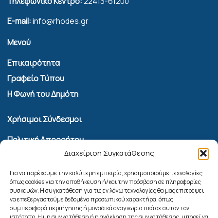
Τηλεφωνικό Κέντρο:
22413-61200
E-mail:
info@rhodes.gr
Μενού
Επικαιρότητα
Γραφείο Τύπου
Η Φωνή του Δημότη
Χρήσιμοι Σύνδεσμοι
Πολιτική Απορρήτου
Διαχείριση Συγκατάθεσης
Όροι Χρήσης Υπηρεσίας Επικοινωνίας
Πολιτική Cookies (ΕΕ)
Για να παρέχουμε την καλύτερη εμπειρία, χρησιμοποιούμε τεχνολογίες
όπως cookies για την αποθήκευση ή/και την πρόσβαση σε πληροφορίες
συσκευών. Η συγκατάθεση για τις εν λόγω τεχνολογίες θα μας επιτρέψει
Αναζήτηση
να επεξεργαστούμε δεδομένα προσωπικού χαρακτήρα, όπως
συμπεριφορά περιήγησης ή μοναδικά αναγνωριστικά σε αυτόν τον
ιστότοπο. Η μη συγκατάθεση ή η ανάκληση της συγκατάθεσης, μπορεί να