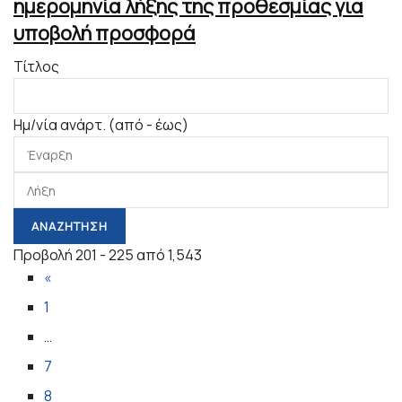
ημερομηνία λήξης της προθεσμίας για
υποβολή προσφορά
Τίτλος
Ημ/νία ανάρτ. (από - έως)
Προβολή 201 - 225 από 1,543
«
1
…
7
8