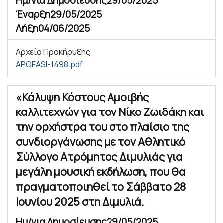
Ημ/νια Δημοσίευσης
29/05/2025
Έναρξη
29/05/2025
Λήξη
04/06/2025
Αρχείο Προκήρυξης
APOFASI-1498.pdf
«Κάλυψη Κόστους Αμοιβής
καλλιτεχνών για τον Νίκο Ζωιδάκη και
την ορχήστρα του στο πλαίσιο της
συνδιοργάνωσης με τον Αθλητικό
Σύλλογο Ατρόμητος Διμυλιάς για
μεγάλη μουσική εκδήλωση, που θα
πραγματοποιηθεί το Σάββατο 28
Ιουνίου 2025 στη Διμυλιά.
Ημ/νια Δημοσίευσης
29/05/2025