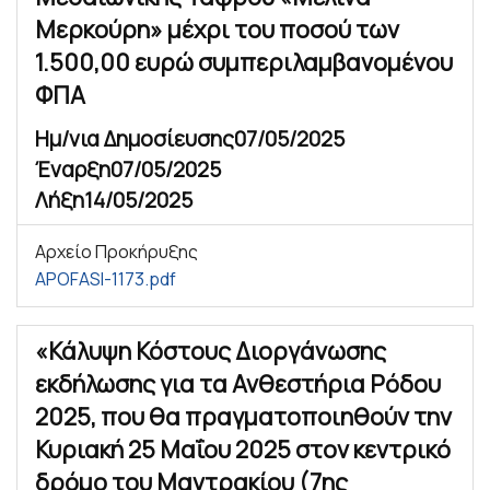
Μερκούρη» μέχρι του ποσού των
1.500,00 ευρώ συμπεριλαμβανομένου
ΦΠΑ
Ημ/νια Δημοσίευσης
07/05/2025
Έναρξη
07/05/2025
Λήξη
14/05/2025
Αρχείο Προκήρυξης
APOFASI-1173.pdf
«Κάλυψη Κόστους Διοργάνωσης
εκδήλωσης για τα Ανθεστήρια Ρόδου
2025, που θα πραγματοποιηθούν την
Κυριακή 25 Μαΐου 2025 στον κεντρικό
δρόμο του Μαντρακίου (7ης