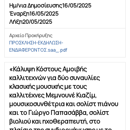
Ημ/νια Δημοσίευσης
16/05/2025
Έναρξη
16/05/2025
Λήξη
20/05/2025
Αρχείο Προκήρυξης
ΠΡΟΣΚΛΗΣΗ-ΕΚΔΗΛΩΣΗ-
ΕΝΔΙΑΦΕΡΟΝΤΟΣ.saa_.pdf
«Κάλυψη Κόστους Αμοιβής
καλλιτεχνών για δύο συναυλίες
κλασικής μουσικής με τους
καλλιτέχνες Μεμνουνέ Κιαζίμ,
μουσικοσυνθέτρια και σολίστ πιάνου
και το Γιώργο Παπασάββα, σολίστ
βιολιού και ηχοθεραπευτή, στο
πλαίσιο της συνδιοργάνωσης με το