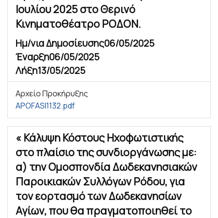
Ιουλίου 2025 στο Θερινό
Κινηματοθέατρο ΡΟΔΟΝ.
Ημ/νια Δημοσίευσης
06/05/2025
Έναρξη
06/05/2025
Λήξη
13/05/2025
Αρχείο Προκήρυξης
APOFASI1132.pdf
« Κάλυψη Κόστους Ηχοφωτιστικής
στο πλαίσιο της συνδιοργάνωσης με:
α) την Ομοσπονδία Δωδεκανησιακών
Παροικιακών Συλλόγων Ρόδου, για
τον εορτασμό των Δωδεκανησίων
Αγίων, που θα πραγματοποιηθεί το