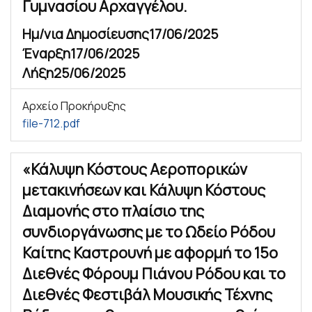
Γυμνασίου Αρχαγγέλου.
Ημ/νια Δημοσίευσης
17/06/2025
Έναρξη
17/06/2025
Λήξη
25/06/2025
Αρχείο Προκήρυξης
file-712.pdf
«Κάλυψη Κόστους Αεροπορικών
μετακινήσεων και Κάλυψη Κόστους
Διαμονής στο πλαίσιο της
συνδιοργάνωσης με το Ωδείο Ρόδου
Καίτης Καστρουνή με αφορμή το 15ο
Διεθνές Φόρουμ Πιάνου Ρόδου και το
Διεθνές Φεστιβάλ Μουσικής Τέχνης