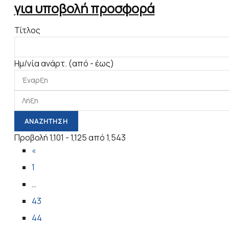
για υποβολή προσφορά
Τίτλος
Ημ/νία ανάρτ. (από - έως)
Προβολή 1,101 - 1,125 από 1,543
«
1
…
43
44