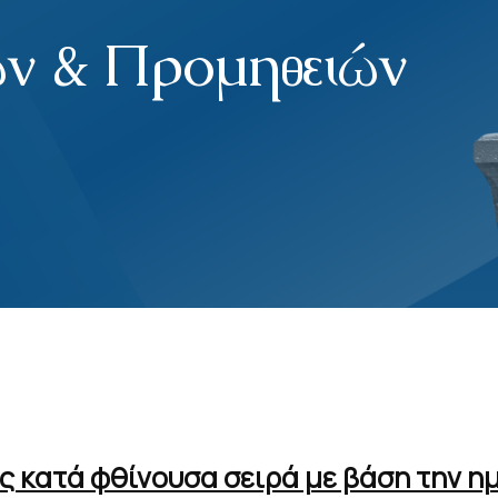
ν & Προμηθειών
ες κατά φθίνουσα σειρά με βάση την 