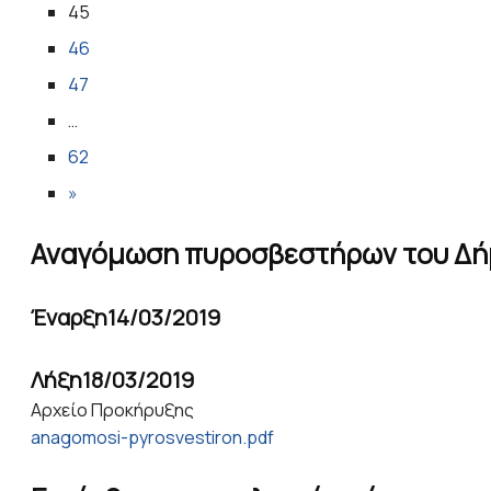
45
46
47
…
62
»
Αναγόμωση πυροσβεστήρων του Δή
Έναρξη
14/03/2019
Λήξη
18/03/2019
Αρχείο Προκήρυξης
anagomosi-pyrosvestiron.pdf