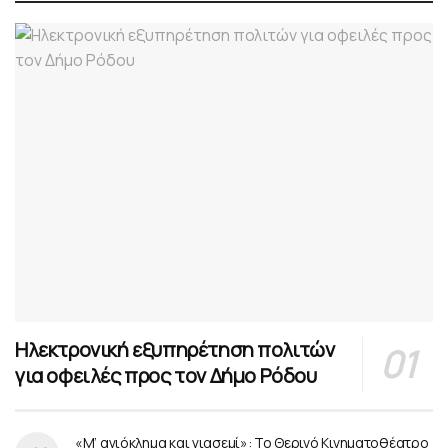
Ηλεκτρονική εξυπηρέτηση πολιτών
για οφειλές προς τον Δήμο Ρόδου
«Μ’ αγιόκλημα και γιασεμί»: Το Θερινό Κινηματοθέατρο