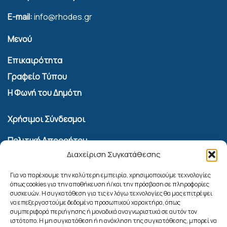
E-mail:
info@rhodes.gr
Μενού
Επικαιρότητα
Γραφείο Τύπου
Η Φωνή του Δημότη
Χρήσιμοι Σύνδεσμοι
Πολιτική Απορρήτου
Διαχείριση Συγκατάθεσης
Όροι Χρήσης Υπηρεσίας Επικοινωνίας
Πολιτική Cookies (ΕΕ)
Για να παρέχουμε την καλύτερη εμπειρία, χρησιμοποιούμε τεχνολογίες
όπως cookies για την αποθήκευση ή/και την πρόσβαση σε πληροφορίες
συσκευών. Η συγκατάθεση για τις εν λόγω τεχνολογίες θα μας επιτρέψει
Αναζήτηση
να επεξεργαστούμε δεδομένα προσωπικού χαρακτήρα, όπως
συμπεριφορά περιήγησης ή μοναδικά αναγνωριστικά σε αυτόν τον
ιστότοπο. Η μη συγκατάθεση ή η ανάκληση της συγκατάθεσης, μπορεί να