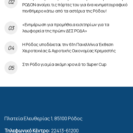
ΡΟΔΟΝ ανοίγει τις πόρτες του για ένα κινηματογραφικό
πενθήμερο κάτω από τα αστέρια της Ρόδου!
«Ενημέρωση για προμήθεια εισιτηρίων για τα
λεωφορεία της πρώην ΔΕΣ ΡΟΔΑ»
Η Ρόδος υποδέχεται την 61η Πανελλήνια Έκθεση
Χειροτεχνίας & Αγροτικής Οικονομίας Κρεμαστής
Στη Ρόδο για μία ακόμη χρονιά το Super Cup
Πλατεία Ελευθερίας 1, 85100 Ρόδος
Τηλεφωνικό Κέντρο:
22413-61200