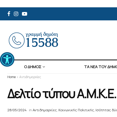
Ανοίξτε τη γραμμή εργαλείων
Ο ΔΗΜΟΣ
ΤΑ ΝΕΑ ΤΟΥ ΔΗΜ
Home
Αντιδημαρχίες
Δελτίο τύπου Α.Μ.Κ.Ε.
28/05/2024
in
Αντιδημαρχίες
,
Κοινωνικής Πολιτικής, Ισότητας δύ