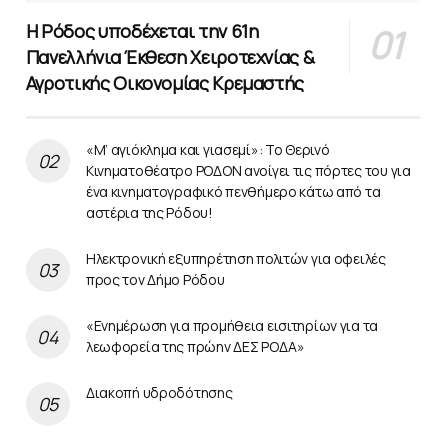
Η Ρόδος υποδέχεται την 61η
Πανελλήνια Έκθεση Χειροτεχνίας &
Αγροτικής Οικονομίας Κρεμαστής
«Μ’ αγιόκλημα και γιασεμί»: Το Θερινό
Κινηματοθέατρο ΡΟΔΟΝ ανοίγει τις πόρτες του για
ένα κινηματογραφικό πενθήμερο κάτω από τα
αστέρια της Ρόδου!
Ηλεκτρονική εξυπηρέτηση πολιτών για οφειλές
προς τον Δήμο Ρόδου
«Ενημέρωση για προμήθεια εισιτηρίων για τα
λεωφορεία της πρώην ΔΕΣ ΡΟΔΑ»
Διακοπή υδροδότησης