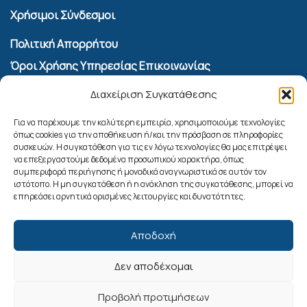
Χρήσιμοι Σύνδεσμοι
Πολιτική Απορρήτου
Όροι Χρήσης Υπηρεσίας Επικοινωνίας
Πολιτική Cookies (ΕΕ)
Διαχείριση Συγκατάθεσης
Αναζήτηση
Για να παρέχουμε την καλύτερη εμπειρία, χρησιμοποιούμε τεχνολογίες
όπως cookies για την αποθήκευση ή/και την πρόσβαση σε πληροφορίες
συσκευών. Η συγκατάθεση για τις εν λόγω τεχνολογίες θα μας επιτρέψει
να επεξεργαστούμε δεδομένα προσωπικού χαρακτήρα, όπως
συμπεριφορά περιήγησης ή μοναδικά αναγνωριστικά σε αυτόν τον
ιστότοπο. Η μη συγκατάθεση ή η ανάκληση της συγκατάθεσης, μπορεί να
επηρεάσει αρνητικά ορισμένες λειτουργίες και δυνατότητες.
Αποδοχή
Δεν αποδέχομαι
Ακολουθήστε μας
Προβολή προτιμήσεων