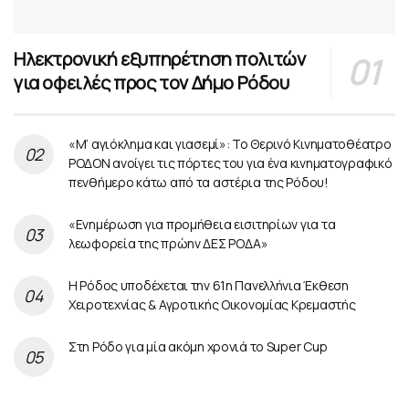
Ηλεκτρονική εξυπηρέτηση πολιτών
για οφειλές προς τον Δήμο Ρόδου
«Μ’ αγιόκλημα και γιασεμί»: Το Θερινό Κινηματοθέατρο
ΡΟΔΟΝ ανοίγει τις πόρτες του για ένα κινηματογραφικό
πενθήμερο κάτω από τα αστέρια της Ρόδου!
«Ενημέρωση για προμήθεια εισιτηρίων για τα
λεωφορεία της πρώην ΔΕΣ ΡΟΔΑ»
Η Ρόδος υποδέχεται την 61η Πανελλήνια Έκθεση
Χειροτεχνίας & Αγροτικής Οικονομίας Κρεμαστής
Στη Ρόδο για μία ακόμη χρονιά το Super Cup