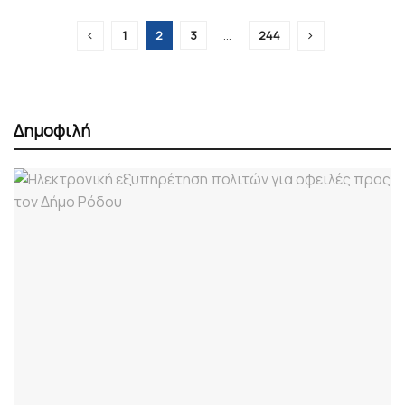
1
2
3
…
244
Δημοφιλή