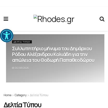
Ανοίξτε τη γραμμή εργαλείων
ΔΕΛΤΊΑ ΤΎΠΟΥ
Συλλυπητήριο μήνυμα του Δημάρχου
Ρόδου Αλέξανδρου Κολιάδη για την
απώλεια του Θοδωρή Παπαθεοδώρου
06/08/2026
Home
Category
Δελτία Τύπου
Δελτία Τύπου