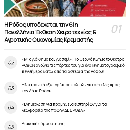
Η Ρόδος υποδέχεται την 61η
Πανελλήνια Έκθεση Χειροτεχνίας &
Αγροτικής Οικονομίας Κρεμαστής
«Μ’ αγιόκλημα και γιασεμί»: Το Θερινό Κινηματοθέατρο
ΡΟΔΟΝ ανοίγει τις πόρτες του για ένα κινηματογραφικό
πενθήμερο κάτω από τα αστέρια της Ρόδου!
Ηλεκτρονική εξυπηρέτηση πολιτών για οφειλές προς
τον Δήμο Ρόδου
«Ενημέρωση για προμήθεια εισιτηρίων για τα
λεωφορεία της πρώην ΔΕΣ ΡΟΔΑ»
Διακοπή υδροδότησης