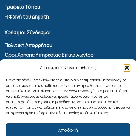
Γραφείο Τύπου
Η Φωνή του Δημότη
Χρήσιμοι Σύνδεσμοι
Πολιτική Απορρήτου
Όροι Χρήσης Υπηρεσίας Επικοινωνίας
Πολιτική Cookies (ΕΕ)
Διαχείριση Συγκατάθεσης
Αναζήτηση
Για να παρέχουμε την καλύτερη εμπειρία, χρησιμοποιούμε τεχνολογίες
όπως cookies για την αποθήκευση ή/και την πρόσβαση σε πληροφορίες
συσκευών. Η συγκατάθεση για τις εν λόγω τεχνολογίες θα μας επιτρέψει
να επεξεργαστούμε δεδομένα προσωπικού χαρακτήρα, όπως
συμπεριφορά περιήγησης ή μοναδικά αναγνωριστικά σε αυτόν τον
ιστότοπο. Η μη συγκατάθεση ή η ανάκληση της συγκατάθεσης, μπορεί να
επηρεάσει αρνητικά ορισμένες λειτουργίες και δυνατότητες.
Αποδοχή