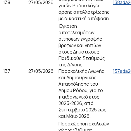
138
27/05/2026
138ada2
γαιών Ρόδου λόγω
άρσης απαλλοτρίωσης
με δικαστική απόφαση.
Έγκριση
αποτελεσμάτων
αιτήσεων εγγραφής
βρεφών και νηπίων
στους Δημοτικούς
Παιδικούς Σταθμούς
της Δ/νσης
137
27/05/2026
Προσχολικής Αγωγής
137ada2
και Δημιουργικής
Απασχόλησης του
Δήμου Ρόδου, για το
παιδαγωγικό έτος
2025-2026, από
Σεπτέμβριο 2025 έως
και Μάιο 2026.
Παραχώρηση σχολικών
χώρων Β/θμιας