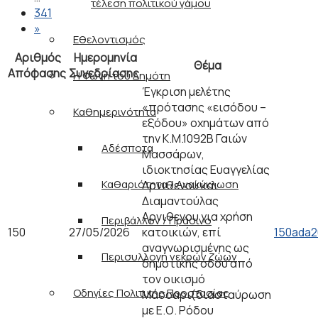
τέλεση πολιτικού γάμου
341
»
Εθελοντισμός
Αριθμός
Ημερομηνία
Θέμα
Απόφασης
Συνεδρίασης
Η Φωνή του Δημότη
Έγκριση μελέτης
«πρότασης «εισόδου –
Καθημερινότητα
εξόδου» οχημάτων από
την Κ.Μ.1092Β Γαιών
Αδέσποτα
Μασσάρων,
ιδιοκτησίας Ευαγγελίας
Καθαριότητα / Ανακύκλωση
Αρνιθενού και
Διαμαντούλας
Αρνιθενου για χρήση
Περιβάλλον / Πράσινο
150
27/05/2026
κατοικιών, επί
150ada2
αναγνωρισμένης ως
Περισυλλογή νεκρών ζώων
δημοτικής οδού από
τον οικισμό
Οδηγίες Πολιτικής Προστασίας
Μάσσαρι(διασταύρωση
με Ε.Ο. Ρόδου