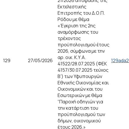
21/2026 απόφασης της
Εκτελεστικής
Επιτροπής του Δ.Ο.Π.
Ρόδου με θέμα
«Έγκριση της 2ης
αναμόρφωσης του
τρέχοντος
προϋπολογισμού έτους
2026, σύμφωνα με την
αρ. οικ. Κ.Υ.Α.
129
27/05/2026
129ada
41522/28.07.2025 (ΦΕΚ
4157/30.07.2025 τεύχος
Β') των Υφυπουργών
Εθνικής Οικονομίας και
Οικονομικών και του
Εσωτερικών με θέμα
‘‘Παροχή οδηγιών για
την κατάρτιση του
προϋπολογισμού των
δήμων, οικονομικού
έτους 2026.»