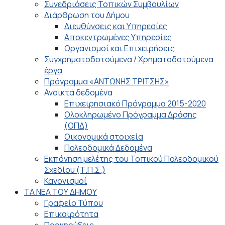
Συνεδριάσεις Τοπικών Συμβουλίων
Διάρθρωση του Δήμου
Διευθύνσεις και Υπηρεσίες
Αποκεντρωμένες Υπηρεσίες
Οργανισμοί και Επιχειρήσεις
Συγχρηματοδοτούμενα / Χρηματοδοτούμενα
έργα
Πρόγραμμα «ΑΝΤΩΝΗΣ ΤΡΙΤΣΗΣ»
Ανοικτά δεδομένα
Επιχειρησιακό Πρόγραμμα 2015-2020
Ολοκληρωμένο Πρόγραμμα Δράσης
(ΟΠΔ)
Οικονομικά στοιχεία
Πολεοδομικά Δεδομένα
Εκπόνηση μελέτης του Τοπικού Πολεοδομικού
Σχεδίου (Τ.Π.Σ.)
Κανονισμοί
ΤΑ ΝΕΑ ΤΟΥ ΔΗΜΟΥ
Γραφείο Τύπου
Επικαιρότητα