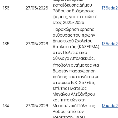
εκπαίδευσης Δήμου
136
27/05/2026
136ada2
Ρόδου σε διάφορους
φορείς, για το σχολικό
έτος 2025-2026.
Παραχώρηση χρήσης
αίθουσας του πρώην
Δημοτικού Σχολείου
135
27/05/2026
135ada2
Απολακκιάς (KAZERMA),
στον Πολιτιστικό
Σύλλογο Απολακκιάς.
Υποβολή αιτήματος για
δωρεάν παραχώρηση
χρήσης του ακινήτου με
στοιχεία Β.Κ. 257+65,
επί της Πλατείας
Μεγάλου Αλεξάνδρου
και Ιπποτών στη
134
27/05/2026
Μεσαιωνική Πόλη της
134ada2
Ρόδου, από τον
ιδιοκτήτη ΟΔΑΠ