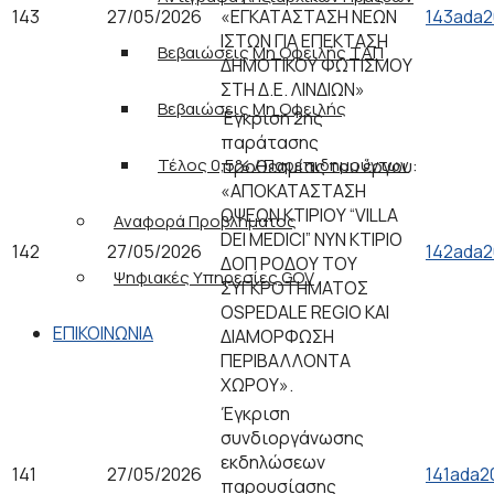
143
27/05/2026
«ΕΓΚΑΤΑΣΤΑΣΗ ΝΕΩΝ
143ada2
ΙΣΤΩΝ ΓΙΑ ΕΠΕΚΤΑΣΗ
Βεβαιώσεις Μη Οφειλής ΤΑΠ
ΔΗΜΟΤΙΚΟΥ ΦΩΤΙΣΜΟΥ
ΣΤΗ Δ.Ε. ΛΙΝΔΙΩΝ»
Βεβαιώσεις Μη Οφειλής
Έγκριση 2ης
παράτασης
Τέλος 0,5% / Παρεπιδημούντων
προθεσμίας του έργου:
«ΑΠΟΚΑΤΑΣΤΑΣΗ
ΟΨΕΩΝ ΚΤΙΡΙΟΥ “VILLA
Αναφορά Προβλήματος
DEI MEDICI” ΝΥΝ ΚΤΙΡΙΟ
142
27/05/2026
142ada2
ΔΟΠ ΡΟΔΟΥ ΤΟΥ
Ψηφιακές Υπηρεσίες GOV
ΣΥΓΚΡΟΤΗΜΑΤΟΣ
OSPEDALE REGIO ΚΑΙ
ΕΠΙΚΟΙΝΩΝΙΑ
ΔΙΑΜΟΡΦΩΣΗ
ΠΕΡΙΒΑΛΛΟΝΤΑ
ΧΩΡΟΥ».
Έγκριση
συνδιοργάνωσης
εκδηλώσεων
141
27/05/2026
141ada2
παρουσίασης