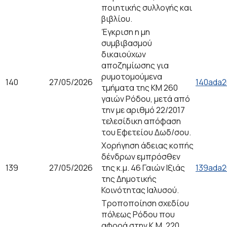
ποιητικής συλλογής και
βιβλίου.
Έγκριση η μη
συμβιβασμού
δικαιούχων
αποζημίωσης για
ρυμοτομούμενα
140
27/05/2026
140ada2
τμήματα της ΚΜ 260
γαιών Ρόδου, μετά από
την με αριθμό 22/2017
τελεσίδικη απόφαση
του Εφετείου Δωδ/σου.
Χορήγηση άδειας κοπής
δένδρων εμπρόσθεν
139
27/05/2026
της κ.μ. 46 Γαιών Ιξιάς
139ada2
της Δημοτικής
Κοινότητας Ιαλυσού.
Τροποποίηση σχεδίου
πόλεως Ρόδου που
αφορά στην Κ.Μ. 220