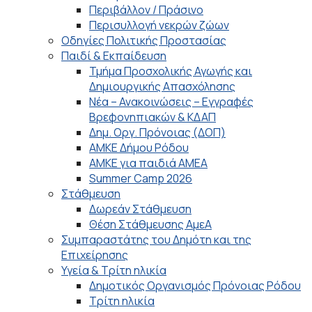
Περιβάλλον / Πράσινο
Περισυλλογή νεκρών ζώων
Οδηγίες Πολιτικής Προστασίας
Παιδί & Εκπαίδευση
Τμήμα Προσχολικής Αγωγής και
Δημιουργικής Απασχόλησης
Νέα – Ανακοινώσεις – Εγγραφές
Βρεφονηπιακών & ΚΔΑΠ
Δημ. Οργ. Πρόνοιας (ΔΟΠ)
ΑΜΚΕ Δήμου Ρόδου
ΑΜΚΕ για παιδιά ΑΜΕΑ
Summer Camp 2026
Στάθμευση
Δωρεάν Στάθμευση
Θέση Στάθμευσης ΑμεΑ
Συμπαραστάτης του Δημότη και της
Επιχείρησης
Υγεία & Τρίτη ηλικία
Δημοτικός Οργανισμός Πρόνοιας Ρόδου
Τρίτη ηλικία