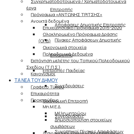
Συγχρηματοδοτούμενα / Χρηματοδοτούμενα
έργα
Επιτροπής
Πρόγραμμα «ΑΝΤΩΝΗΣ ΤΡΙΤΣΗΣ»
Ανοικτά δεδομένα
Αποφάσεις Δημοτικής Επιτροπής
Επιχειρησιακό Πρόγραμμα 2015-2020
Ολοκληρωμένο Πρόγραμμα Δράσης
Πίνακες Αποφάσεων Δημοτικής
(ΟΠΔ)
Οικονομικά στοιχεία
Πολεοδομικά Δεδομένα
Επιτροπής
Εκπόνηση μελέτης του Τοπικού Πολεοδομικού
Σχεδίου (Τ.Π.Σ.)
Επιτροπές Παιδείας
Κανονισμοί
ΤΑ ΝΕΑ ΤΟΥ ΔΗΜΟΥ
Συνεδριάσεις
Γραφείο Τύπου
Επικαιρότητα
Προκηρύξεις
Οικονομική Επιτροπή
Μη.Μ.Ε.Δ.
Μέλη μητρώου
Συνεδριάσεις
Δημοσιοποίηση στοιχείων
συμβάσεων
Συνοπτικοί Πίνακες Αποφάσεων
Διαγωνισμοί Έργων – Προμηθειών –