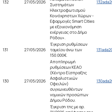
132
27/05/2026
132ada2
Συστημάτων
Ηλεκτροφωτισμού
Κοινόχρηστων Χώρων -
Εφαρμογές Smart Cities
με εξοικονόμηση
ενέργειας στο Δήμο
Ρόδου».
Έγκριση ρυθμίσεων
131
27/05/2026
ταμείου άνω των
131ada2
150.000€.
Αποπληρωμή
ρυθμίσεων ΚΕΑΟ
(Κέντρο Είσπραξης
Ασφαλιστικών
130
27/05/2026
130ada2
Οφειλών)
συγχωνευθέντων
νομικών προσώπων
Δήμου Ρόδου.
Έγκριση της με αρ.