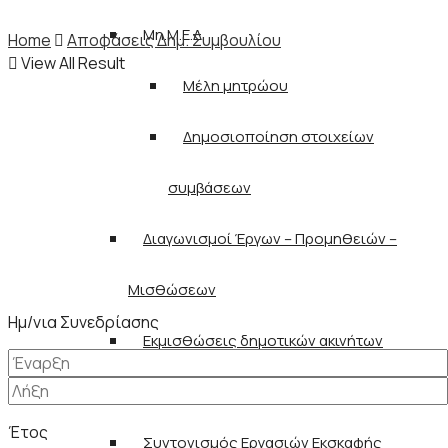
Μη.Μ.Ε.Δ.
Home
Αποφάσεις Δημ. Συμβουλίου
View All Result
Μέλη μητρώου
Δημοσιοποίηση στοιχείων
συμβάσεων
Διαγωνισμοί Έργων – Προμηθειών –
Μισθώσεων
Ημ/νια Συνεδρίασης
Εκμισθώσεις δημοτικών ακινήτων
Προσλήψεις Προσωπικού
Έτος
Συντονισμός Εργασιών Εκσκαφής