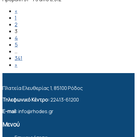
«
1
2
3
4
5
…
341
»
Πλατεία Ελευθερίας 1, 85100 Ρόδος
Τηλεφωνικό Κέντρο:
22413-61200
E-mail:
info@rhodes.gr
Μενού