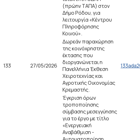
(πρώην ΤΑΠΑ) στον
Δήμο Ρόδου, για
λειτουργία «Κέντρου
Πληροφόρησης
Κοινού».
Δωρεάν παραχώρηση
της κοινόχρηστης
έκτασης που
διοργανώνεται η
133
27/05/2026
133ada2
Πανελλήνια Έκθεση
Χειροτεχνίας και
Αγροτικής Οικονομίας
Κρεμαστής.
Έγκριση όρων
τροποποίησης
σύμβασης μεσεγγύησης
για το έργο με τίτλο
«Ενεργειακή
Αναβάθμιση -
Αυτοματοποίηση