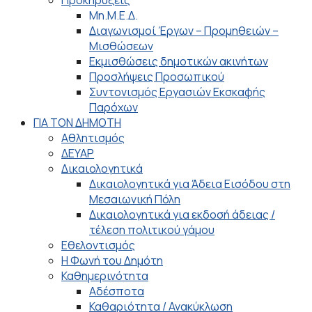
Προκηρύξεις
Μη.Μ.Ε.Δ.
Διαγωνισμοί Έργων – Προμηθειών –
Μισθώσεων
Εκμισθώσεις δημοτικών ακινήτων
Προσλήψεις Προσωπικού
Συντονισμός Εργασιών Εκσκαφής
Παρόχων
ΓΙΑ ΤΟΝ ΔΗΜΟΤΗ
Αθλητισμός
ΔΕΥΑΡ
Δικαιολογητικά
Δικαιολογητικά για Άδεια Εισόδου στη
Μεσαιωνική Πόλη
Δικαιολογητικά για εκδοσή άδειας /
τέλεση πολιτικού γάμου
Εθελοντισμός
Η Φωνή του Δημότη
Καθημερινότητα
Αδέσποτα
Καθαριότητα / Ανακύκλωση