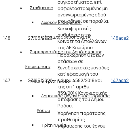
συγκροτήματος, επί
Στάθμευση
ασφαλτοστρωμένης μη
αναγνωρισμένης οδού
που οδηγεί σε παραλία.
Δωρεάν Στάθμευση
Κυκλοφοριακές
ρυθμίσεις στην
Θέση Στάθμευσης ΑμεΑ
148
27/05/2026
148ada2
Κοινότητα Απολλώνων
της ΔΕ Καμείρου.
Συμπαραστάτης του Δημότη και της
Παραχώρηση θέσεων
στάσεων σε
Επιχείρησης
ξενοδοχειακές μονάδες
κατ’ εφαρμογή του
147
27/05/2026
Νόμου 4582/2018 και
147ada2
Υγεία & Τρίτη ηλικία
της υπ΄ αριθμ.
859/2014 Κανονιστικής
Δημοτικός Οργανισμός Πρόνοιας
απόφασης του Δήμου
Ρόδου.
Ρόδου
Χορήγηση παράτασης
προθεσμίας
Τρίτη ηλικία
περαίωσης του έργου