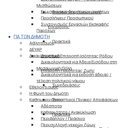
Μισθώσεων
Εκμισθώσεις δημοτικών ακινήτων
Αποφάσεις Οικονομικής
Προσλήψεις Προσωπικού
Συντονισμός Εργασιών Εκσκαφής
Επιτροπής
Παρόχων
ΓΙΑ ΤΟΝ ΔΗΜΟΤΗ
Πρακτικά
Αθλητισμός
ΔΕΥΑΡ
Δικαιολογητικά
Δημοτική Επιτροπή Ισότητας Ρόδου
Δικαιολογητικά για Άδεια Εισόδου στη
Μεσαιωνική Πόλη
Επιτροπή Ποιότητας Ζωής
Δικαιολογητικά για εκδοσή άδειας /
τέλεση πολιτικού γάμου
Συνεδριάσεις
Εθελοντισμός
Η Φωνή του Δημότη
Καθημερινότητα
Συνοπτικοί Πίνακες Αποφάσεων
Αδέσποτα
Καθαριότητα / Ανακύκλωση
Πρακτικά
Περιβάλλον / Πράσινο
Περισυλλογή νεκρών ζώων