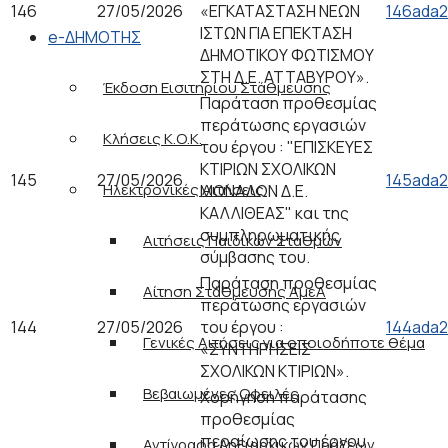
146
27/05/2026
«ΕΓΚΑΤΑΣΤΑΣΗ ΝΕΩΝ
146ada2
ΙΣΤΩΝ ΓΙΑ ΕΠΕΚΤΑΣΗ
e-ΔΗΜΟΤΗΣ
ΔΗΜΟΤΙΚΟΥ ΦΩΤΙΣΜΟΥ
ΣΤΗ Δ.Ε. ΑΤΤΑΒΥΡΟΥ».
Έκδοση Εισιτηρίου Στάθμευσης
Παράταση προθεσμίας
περάτωσης εργασιών
Κλήσεις Κ.Ο.Κ.
του έργου : "ΕΠΙΣΚΕΥΕΣ
ΚΤΙΡΙΩΝ ΣΧΟΛΙΚΩΝ
145
27/05/2026
145ada2
Ηλεκτρονικές Αιτήσεις
ΜΟΝΑΔΩΝ Δ.Ε.
ΚΑΛΛΙΘΕΑΣ" και της
συμπληρωματικής
Αιτήσεις Παιδικών Σταθμών
σύμβασης του.
Παράταση προθεσμίας
Αίτηση Στάθμευσης ΑμεΑ
περάτωσης εργασιών
144
27/05/2026
του έργου :
144ada2
Γενικές Αιτήσεις για οποιοδήποτε θέμα
«ΣΥΝΤΗΡΗΣΕΙΣ
ΣΧΟΛΙΚΩΝ ΚΤΙΡΙΩΝ».
Βεβαιωμένες Οφειλές
Χορήγηση παράτασης
προθεσμίας
περαίωσης του έργου
Αντίγραφα Ληξιαρχικών Πράξεων