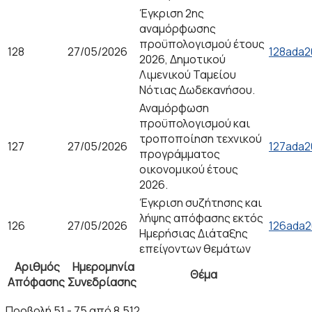
Έγκριση 2ης
αναμόρφωσης
προϋπολογισμού έτους
128
27/05/2026
128ada2
2026, Δημοτικού
Λιμενικού Ταμείου
Νότιας Δωδεκανήσου.
Αναμόρφωση
προϋπολογισμού και
τροποποίηση τεχνικού
127
27/05/2026
127ada2
προγράμματος
οικονομικού έτους
2026.
Έγκριση συζήτησης και
λήψης απόφασης εκτός
126
27/05/2026
126ada2
Ημερήσιας Διάταξης
επείγοντων θεμάτων
Αριθμός
Ημερομηνία
Θέμα
Απόφασης
Συνεδρίασης
Προβολή 51 - 75 από 8,512