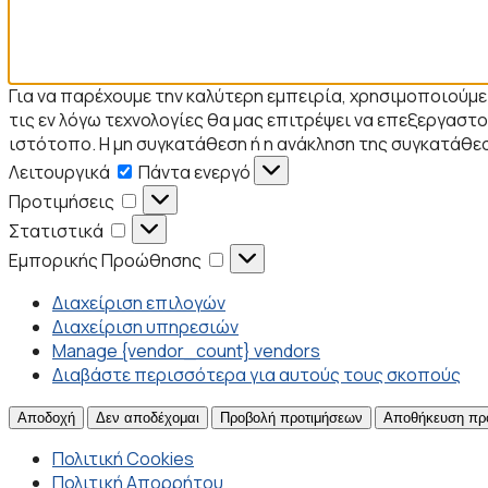
Για να παρέχουμε την καλύτερη εμπειρία, χρησιμοποιούμ
τις εν λόγω τεχνολογίες θα μας επιτρέψει να επεξεργα
ιστότοπο. Η μη συγκατάθεση ή η ανάκληση της συγκατάθεσ
Λειτουργικά
Λειτουργικά
Πάντα ενεργό
Προτιμήσεις
Προτιμήσεις
Στατιστικά
Στατιστικά
Εμπορικής
Εμπορικής Προώθησης
Προώθησης
Διαχείριση επιλογών
Διαχείριση υπηρεσιών
Manage {vendor_count} vendors
Διαβάστε περισσότερα για αυτούς τους σκοπούς
Αποδοχή
Δεν αποδέχομαι
Προβολή προτιμήσεων
Αποθήκευση πρ
Πολιτική Cookies
Πολιτική Απορρήτου