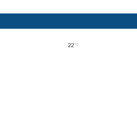
22
°C