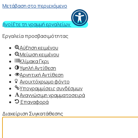
Μετάβαση στο περιεχόμενο
Ανοίξτε τη γραμμή εργαλείων
Εργαλεία προσβασιμότητας
Αύξηση κειμένου
Μείωση κειμένου
Κλίμακα Γκρι
Υψηλή Αντίθεση
Αρνητική Αντίθεση
Ανοιχτόχρωμο φόντο
Υπογραμμίσεις συνδέσμων
Αναγνώσιμη γραμματοσειρά
Επαναφορά
Διαχείριση Συγκατάθεσης