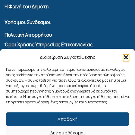
Η Φωνή του Δημότη
Χρήσιμοι Σύνδεσμοι
Πολιτική Απορρήτου
Όροι Χρήσης Υπηρεσίας Επικοινωνίας
Πολιτική Cookies (ΕΕ)
Διαχείριση Συγκατάθεσης
Αναζήτηση
Για να παρέχουμε την καλύτερη εμπειρία, χρησιμοποιούμε τεχνολογίες
όπως cookies για την αποθήκευση ή/και την πρόσβαση σε πληροφορίες
συσκευών. Η συγκατάθεση για τις εν λόγω τεχνολογίες θα μας επιτρέψει
να επεξεργαστούμε δεδομένα προσωπικού χαρακτήρα, όπως
συμπεριφορά περιήγησης ή μοναδικά αναγνωριστικά σε αυτόν τον
ιστότοπο. Η μη συγκατάθεση ή η ανάκληση της συγκατάθεσης, μπορεί να
επηρεάσει αρνητικά ορισμένες λειτουργίες και δυνατότητες.
Αποδοχή
Δεν αποδέχομαι
Ακολουθήστε μας