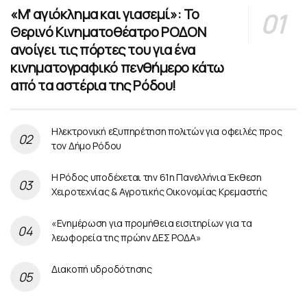
«Μ’ αγιόκλημα και γιασεμί»: Το
Θερινό Κινηματοθέατρο ΡΟΔΟΝ
ανοίγει τις πόρτες του για ένα
κινηματογραφικό πενθήμερο κάτω
από τα αστέρια της Ρόδου!
Ηλεκτρονική εξυπηρέτηση πολιτών για οφειλές προς
τον Δήμο Ρόδου
Η Ρόδος υποδέχεται την 61η Πανελλήνια Έκθεση
Χειροτεχνίας & Αγροτικής Οικονομίας Κρεμαστής
«Ενημέρωση για προμήθεια εισιτηρίων για τα
λεωφορεία της πρώην ΔΕΣ ΡΟΔΑ»
Διακοπή υδροδότησης