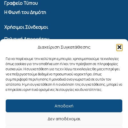
Γραφείο Τύπου
Η Φωνή του Δημότη
Χρήσιμοι Σύνδεσμοι
Πολιτική Απορρήτου
Διαχείριση Συγκατάθεσης
Όροι Χρήσης Υπηρεσίας Επικοινωνίας
Πολιτική Cookies (ΕΕ)
Για να παρέχουμε την καλύτερη εμπειρία, χρησιμοποιούμε τεχνολογίες
όπως cookies για την αποθήκευση ή/και την πρόσβαση σε πληροφορίες
συσκευών. Η συγκατάθεση για τις εν λόγω τεχνολογίες θα μας επιτρέψει
Αναζήτηση
να επεξεργαστούμε δεδομένα προσωπικού χαρακτήρα, όπως
συμπεριφορά περιήγησης ή μοναδικά αναγνωριστικά σε αυτόν τον
ιστότοπο. Η μη συγκατάθεση ή η ανάκληση της συγκατάθεσης, μπορεί να
επηρεάσει αρνητικά ορισμένες λειτουργίες και δυνατότητες.
Αποδοχή
Δεν αποδέχομαι
Ακολουθήστε μας