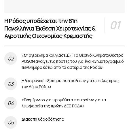
Η Ρόδος υποδέχεται την 61η
Πανελλήνια Έκθεση Χειροτεχνίας &
Αγροτικής Οικονομίας Κρεμαστής
«Μ’ αγιόκλημα και γιασεμί»: Το Θερινό Κινηματοθέατρο
ΡΟΔΟΝ ανοίγει τις πόρτες του για ένα κινηματογραφικό
πενθήμερο κάτω από τα αστέρια της Ρόδου!
Ηλεκτρονική εξυπηρέτηση πολιτών για οφειλές προς
τον Δήμο Ρόδου
«Ενημέρωση για προμήθεια εισιτηρίων για τα
λεωφορεία της πρώην ΔΕΣ ΡΟΔΑ»
Διακοπή υδροδότησης