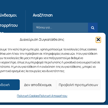
Σύνδεσμοι
Αναζήτηση
Απορρήτου
ης
Διαχείριση Συγκατάθεσης
ίας
χουμε την καλύτερη εμπειρία, χρησιμοποιούμε τεχνολογίες όπως cookies
ookies
οθήκευση ή/και την πρόσβαση σε πληροφορίες συσκευών. Η συγκατάθεση
λόγω τεχνολογίες θα μας επιτρέψει να επεξεργαστούμε δεδομένα
 χαρακτήρα, όπως συμπεριφορά περιήγησης ή μοναδικά αναγνωριστικά σε
Ακολουθήστε μας
στότοπο. Η μη συγκατάθεση ή η ανάκληση της συγκατάθεσης, μπορεί να
ρνητικά ορισμένες λειτουργίες και δυνατότητες.
οδοχή
Δεν αποδέχομαι
Προβολή προτιμήσεων
Πολιτική Cookies
Πολιτική Απορρήτου