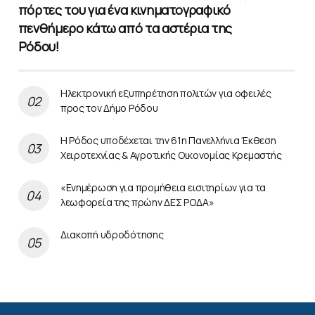
πόρτες του για ένα κινηματογραφικό
πενθήμερο κάτω από τα αστέρια της
Ρόδου!
Ηλεκτρονική εξυπηρέτηση πολιτών για οφειλές
προς τον Δήμο Ρόδου
Η Ρόδος υποδέχεται την 61η Πανελλήνια Έκθεση
Χειροτεχνίας & Αγροτικής Οικονομίας Κρεμαστής
«Ενημέρωση για προμήθεια εισιτηρίων για τα
λεωφορεία της πρώην ΔΕΣ ΡΟΔΑ»
Διακοπή υδροδότησης