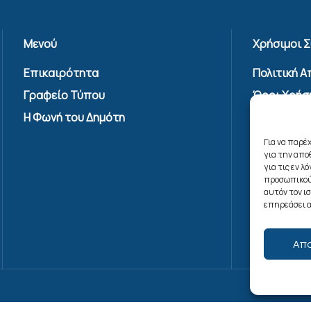
Μενού
Χρήσιμοι 
Επικαιρότητα
Πολιτική 
Γραφείο Τύπου
Όροι Χρήσ
Υπηρεσίας
Η Φωνή του Δημότη
Επικοινων
Για να παρέ
Πολιτική C
για την απ
(ΕΕ)
για τις εν 
προσωπικού
αυτόν τον ι
επηρεάσει α
Απ