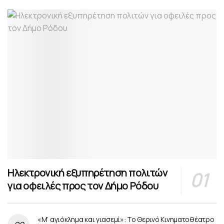
Ηλεκτρονική εξυπηρέτηση πολιτών
για οφειλές προς τον Δήμο Ρόδου
«Μ’ αγιόκλημα και γιασεμί»: Το Θερινό Κινηματοθέατρο