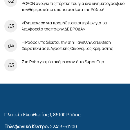
ΡΟΔΟΝ ανοίγει τις πόρτες του για ένα κινηματογραφικό
πενθήμερο κάτω από τα αστέρια της Ρόδου!
«Ενημέρωση για προμήθεια εισιτηρίων για τα
λεωφορεία της πρώην ΔΕΣ ΡΟΔΑ»
Η Ρόδος υποδέχεται την 61η Πανελλήνια Έκθεση
Χειροτεχνίας & Αγροτικής Οικονομίας Κρεμαστής
Στη Ρόδο για μία ακόμη χρονιά το Super Cup
Πλατεία Ελευθερίας 1, 85100 Ρόδος
Τηλεφωνικό Κέντρο:
22413-61200