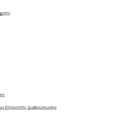
ροπής
ου
ωής
ν Επιτροπής Διαβούλευσης