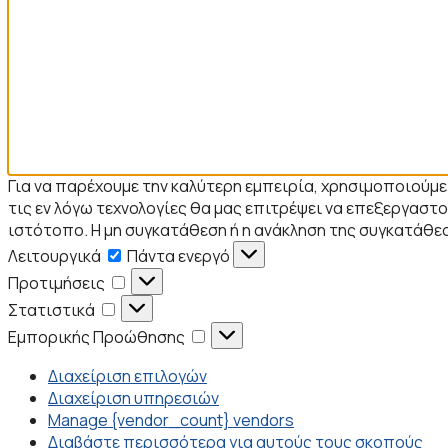
Για να παρέχουμε την καλύτερη εμπειρία, χρησιμοποιούμ
τις εν λόγω τεχνολογίες θα μας επιτρέψει να επεξεργα
ιστότοπο. Η μη συγκατάθεση ή η ανάκληση της συγκατάθεσ
Λειτουργικά
Λειτουργικά
Πάντα ενεργό
Προτιμήσεις
Προτιμήσεις
Στατιστικά
Στατιστικά
Εμπορικής
Εμπορικής Προώθησης
Προώθησης
Διαχείριση επιλογών
Διαχείριση υπηρεσιών
Manage {vendor_count} vendors
Διαβάστε περισσότερα για αυτούς τους σκοπούς