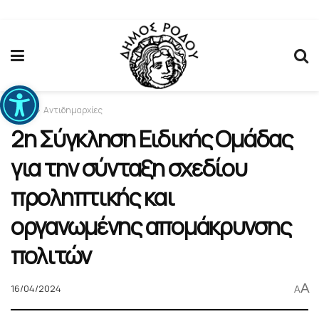
Ανοίξτε τη γραμμή εργαλείων
Home
Αντιδημαρχίες
2η Σύγκληση Ειδικής Ομάδας
για την σύνταξη σχεδίου
προληπτικής και
οργανωμένης απομάκρυνσης
πολιτών
A
16/04/2024
A