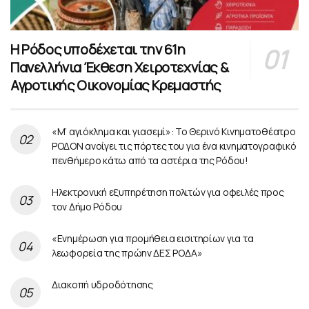
Η Ρόδος υποδέχεται την 61η
Πανελλήνια Έκθεση Χειροτεχνίας &
Αγροτικής Οικονομίας Κρεμαστής
«Μ’ αγιόκλημα και γιασεμί»: Το Θερινό Κινηματοθέατρο
ΡΟΔΟΝ ανοίγει τις πόρτες του για ένα κινηματογραφικό
πενθήμερο κάτω από τα αστέρια της Ρόδου!
Ηλεκτρονική εξυπηρέτηση πολιτών για οφειλές προς
τον Δήμο Ρόδου
«Ενημέρωση για προμήθεια εισιτηρίων για τα
λεωφορεία της πρώην ΔΕΣ ΡΟΔΑ»
Διακοπή υδροδότησης