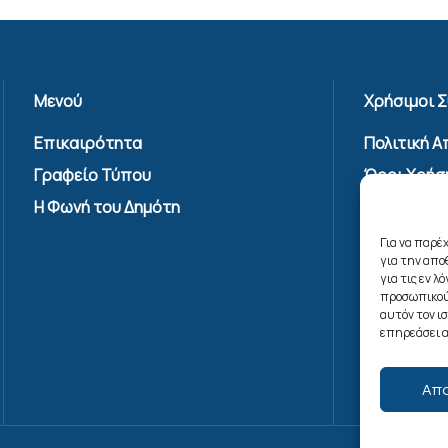
Μενού
Χρήσιμοι 
Επικαιρότητα
Πολιτική 
Γραφείο Τύπου
Όροι Χρήσ
Υπηρεσίας
Η Φωνή του Δημότη
Επικοινων
Για να παρέ
Πολιτική C
για την απ
(ΕΕ)
για τις εν 
προσωπικού
αυτόν τον ι
επηρεάσει α
Απ