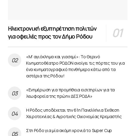
Ηλεκτρονική εξυπηρέτηση πολιτών
για οφειλές προς τον Δήμο Ρόδου
«Μ’ αγιόκλημα και γιασεμί»: Το Θερινό
Κινηματοθέατρο ΡΟΔΟΝ ανοίγει τις πόρτες του για
ένα κινηματογραφικό πενθήμερο κάτω από τα
αστέρια της Ρόδου!
«Ενημέρωση για προμήθεια εισιτηρίων για τα
λεωφορεία της πρώην ΔΕΣ ΡΟΔΑ»
Η Ρόδος υποδέχεται την 61η Πανελλήνια Έκθεση
Χειροτεχνίας & Αγροτικής Οικονομίας Κρεμαστής
Στη Ρόδο για μία ακόμη χρονιά το Super Cup