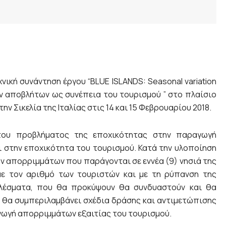
ική συνάντηση έργου “BLUE ISLANDS: Seasonal variation
των αποβλήτων ως συνέπεια του τουρισµού ” στο πλαίσιο
 Σικελία της Ιταλίας στις 14 και 15 Φεβρουαρίου 2018.
του προβλήµατος της εποχικότητας στην παραγωγή
 στην εποχικότητα του τουρισμού. Κατά την υλοποίηση
ων απορριµµάτων που παράγονται σε εννέα (9) νησιά της
µε τον αριθµό των τουριστών και µε τη ρύπανση της
λέσµατα, που θα προκύψουν θα συνδυαστούν και θα
 θα συµπεριλαµβάνει σχέδια δράσης και αντιµετώπισης
γωγή απορριµµάτων εξαιτίας του τουρισµού.