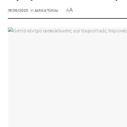
A
18/06/2020
in
Δελτία Τύπου
A