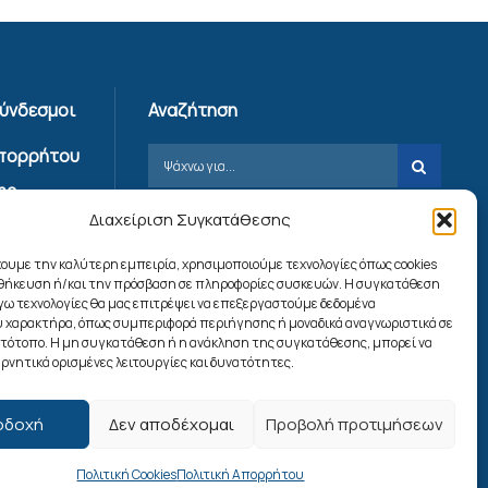
Σύνδεσμοι
Αναζήτηση
Απορρήτου
ης
Διαχείριση Συγκατάθεσης
ίας
χουμε την καλύτερη εμπειρία, χρησιμοποιούμε τεχνολογίες όπως cookies
ookies
οθήκευση ή/και την πρόσβαση σε πληροφορίες συσκευών. Η συγκατάθεση
λόγω τεχνολογίες θα μας επιτρέψει να επεξεργαστούμε δεδομένα
 χαρακτήρα, όπως συμπεριφορά περιήγησης ή μοναδικά αναγνωριστικά σε
Ακολουθήστε μας
στότοπο. Η μη συγκατάθεση ή η ανάκληση της συγκατάθεσης, μπορεί να
ρνητικά ορισμένες λειτουργίες και δυνατότητες.
οδοχή
Δεν αποδέχομαι
Προβολή προτιμήσεων
Πολιτική Cookies
Πολιτική Απορρήτου