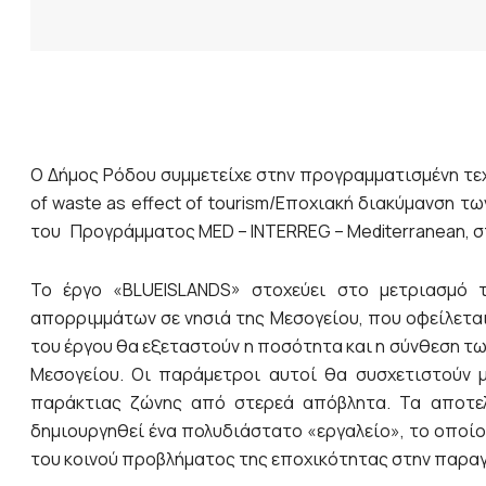
Ο Δήμος Ρόδου συμμετείχε στην προγραμματισμένη τεχν
of waste as effect of tourism/Εποχιακή διακύµανση 
του Προγράμματος MED – INTERREG – Mediterranean, στην
Το έργο «BLUEISLANDS» στοχεύει στο μετριασμό 
απορριµµάτων σε νησιά της Μεσογείου, που οφείλεται
του έργου θα εξεταστούν η ποσότητα και η σύνθεση τ
Μεσογείου. Οι παράµετροι αυτοί θα συσχετιστούν 
παράκτιας ζώνης από στερεά απόβλητα. Τα αποτε
δηµιουργηθεί ένα πολυδιάστατο «εργαλείο», το οποίο
του κοινού προβλήµατος της εποχικότητας στην παρα