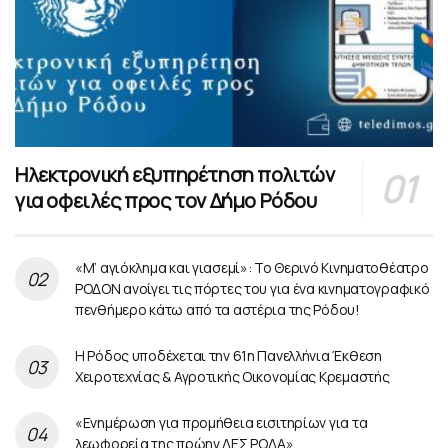
Ηλεκτρονική εξυπηρέτηση πολιτών
για οφειλές προς τον Δήμο Ρόδου
«Μ’ αγιόκλημα και γιασεμί»: Το Θερινό Κινηματοθέατρο
ΡΟΔΟΝ ανοίγει τις πόρτες του για ένα κινηματογραφικό
πενθήμερο κάτω από τα αστέρια της Ρόδου!
Η Ρόδος υποδέχεται την 61η Πανελλήνια Έκθεση
Χειροτεχνίας & Αγροτικής Οικονομίας Κρεμαστής
«Ενημέρωση για προμήθεια εισιτηρίων για τα
λεωφορεία της πρώην ΔΕΣ ΡΟΔΑ»