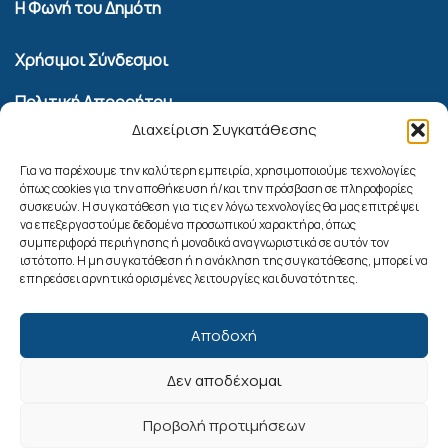
Η Φωνή του Δημότη
Χρήσιμοι Σύνδεσμοι
Πολιτική Απορρήτου
Διαχείριση Συγκατάθεσης
Όροι Χρήσης Υπηρεσίας Επικοινωνίας
Πολιτική Cookies (ΕΕ)
Για να παρέχουμε την καλύτερη εμπειρία, χρησιμοποιούμε τεχνολογίες
όπως cookies για την αποθήκευση ή/και την πρόσβαση σε πληροφορίες
συσκευών. Η συγκατάθεση για τις εν λόγω τεχνολογίες θα μας επιτρέψει
Αναζήτηση
να επεξεργαστούμε δεδομένα προσωπικού χαρακτήρα, όπως
συμπεριφορά περιήγησης ή μοναδικά αναγνωριστικά σε αυτόν τον
ιστότοπο. Η μη συγκατάθεση ή η ανάκληση της συγκατάθεσης, μπορεί να
επηρεάσει αρνητικά ορισμένες λειτουργίες και δυνατότητες.
Αποδοχή
Δεν αποδέχομαι
Ακολουθήστε μας
Προβολή προτιμήσεων