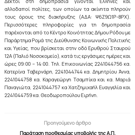
Δεκτοί στη δημοπρασία γίνονται Έλληνες και
αλλοδαποί πολίτες, των οποίων τα ακίνητα πληρούν
τους όρους της διακήρυξης (ΑΔΑ: Ψ6Ζ9Ω1Ρ-8ΡΧ).
Περισσότερες πληροφορίες για τη δημοπρασία
παρέχονται από τo Κέντρο Κοινότητας Δήμου Ρόδου με
Παράρτημα Ρομά της Διεύθυνσης Κοινωνικής Πολιτικής
και Υγείας, που βρίσκεται στην οδό Ερυθρού Σταυρού
12Α (Παλιό Νοσοκομείο), κατά τις εργάσιμες ημέρες και
ώρες 09:00 – 14:00. Τηλ. Επικοινωνίας 2241044756 κα.
Κατερίνα Ταβερνάρη, 2241044744 κα. Δημητρίου Άννα,
2241044758 κα. Καραγεώργη Τσαμπίκα και κα. Μαριά
Παναγιώτα, 2241044757 κα Χατζημιχαήλ Ευαγγελία και
2241044759 κα. Θεοδωροπούλου Ειρήνη.
Προηγούμενο άρθρο
Παράταση προθεσμίας υποβολής της Α.Π.