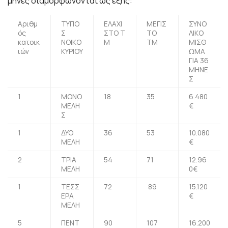
μήνες διαμορφώνονται ως εξής:
Αριθμ
ΤΥΠΟ
ΕΛΑΧΙ
ΜΕΓΙΣ
ΣΥΝΟ
ός
Σ
ΣΤΟ Τ
ΤΟ
ΛΙΚΟ
κατοικ
ΝΟΙΚΟ
Μ
ΤΜ
ΜΙΣΘ
ιών
ΚΥΡΙΟΥ
ΩΜΑ
ΓΙΑ 36
ΜΗΝΕ
Σ
1
ΜΟΝΟ
18
35
6.480
ΜΕΛΗ
€
Σ
1
ΔΥΟ
36
53
10.080
ΜΕΛΗ
€
2
ΤΡΙΑ
54
71
12.96
ΜΕΛΗ
0€
1
ΤΕΣΣ
72
89
15.120
ΕΡΑ
€
ΜΕΛΗ
5
ΠΕΝΤ
90
107
16.200