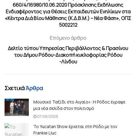
660/4/16980/10.06.2020 Πρόσκλησης Εκδήλωσης
Ενδιαφέροντος για Θέσεις Εκπαιδευτών Ενηλίκων στα
«Κέντρα Διά Βίου Μάθησης (Κ.Δ.Β.Μ.) – Νέα Φάση», ΟΠΣ
5002212
Επόμενο άρθρο
Δελτίo τύπου Υπηρεσίας Περιβάλλοντος & Πρασίνου
του Δήμου Ρόδου-Διακοπή κυκλοφορίας Ρόδου
-Λίνδου
Σχετικά
Άρθρα
Μουσικό Ταξίδι στο Αιγαίο»: Η Ρόδος έγραψε
μια νέα σελίδα στον πολιτισμό
07/08/2026
Το Yucatan Show έρχεται στη Ρόδο με τον
Frankie Lluc