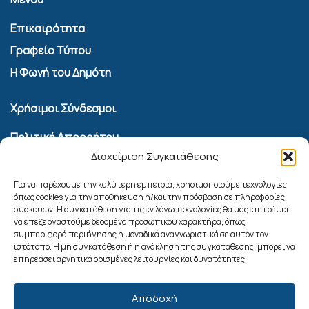
Επικαιρότητα
Γραφείο Τύπου
Η Φωνή του Δημότη
Χρήσιμοι Σύνδεσμοι
Πολιτική Απορρήτου
Διαχείριση Συγκατάθεσης
Όροι Χρήσης Υπηρεσίας Επικοινωνίας
Πολιτική Cookies (ΕΕ)
Για να παρέχουμε την καλύτερη εμπειρία, χρησιμοποιούμε τεχνολογίες
όπως cookies για την αποθήκευση ή/και την πρόσβαση σε πληροφορίες
συσκευών. Η συγκατάθεση για τις εν λόγω τεχνολογίες θα μας επιτρέψει
Αναζήτηση
να επεξεργαστούμε δεδομένα προσωπικού χαρακτήρα, όπως
συμπεριφορά περιήγησης ή μοναδικά αναγνωριστικά σε αυτόν τον
ιστότοπο. Η μη συγκατάθεση ή η ανάκληση της συγκατάθεσης, μπορεί να
επηρεάσει αρνητικά ορισμένες λειτουργίες και δυνατότητες.
Αποδοχή