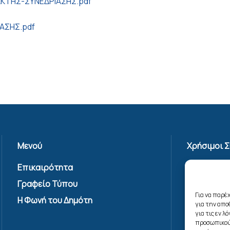
ΑΚΤΗΣ-ΣΥΝΕΔΡΙΑΣΗΣ.pdf
ΑΣΗΣ.pdf
Μενού
Χρήσιμοι 
Επικαιρότητα
Πολιτική 
Γραφείο Τύπου
Όροι Χρήσ
Υπηρεσίας
Για να παρέ
Η Φωνή του Δημότη
για την απ
Επικοινων
για τις εν 
Πολιτική C
προσωπικού