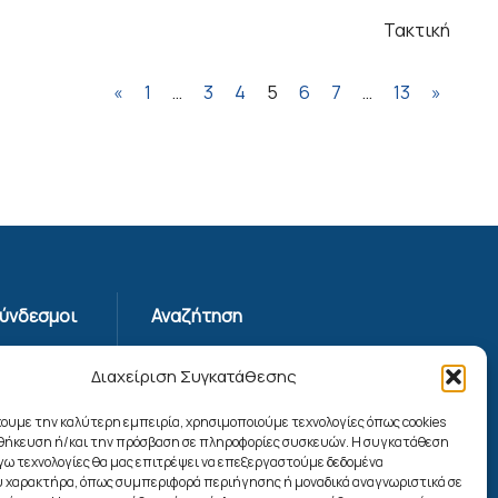
Τακτική
«
1
…
3
4
5
6
7
…
13
»
Σύνδεσμοι
Αναζήτηση
Απορρήτου
Διαχείριση Συγκατάθεσης
ης
χουμε την καλύτερη εμπειρία, χρησιμοποιούμε τεχνολογίες όπως cookies
οθήκευση ή/και την πρόσβαση σε πληροφορίες συσκευών. Η συγκατάθεση
ίας
λόγω τεχνολογίες θα μας επιτρέψει να επεξεργαστούμε δεδομένα
ookies
 χαρακτήρα, όπως συμπεριφορά περιήγησης ή μοναδικά αναγνωριστικά σε