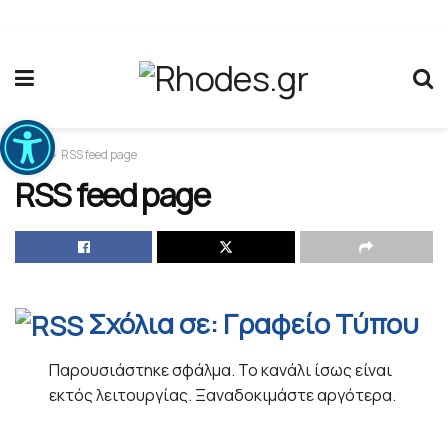
Ανοίξτε τη γραμμή εργαλείων
Home
RSS feed page
RSS feed page
Σχόλια σε: Γραφείο Τύπου
Παρουσιάστηκε σφάλμα. Το κανάλι ίσως είναι
εκτός λειτουργίας. Ξαναδοκιμάστε αργότερα.