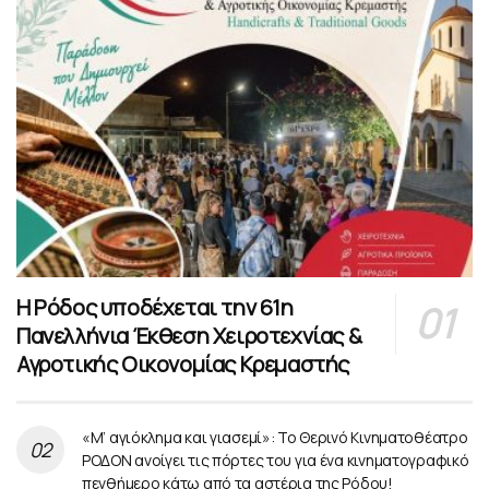
Η Ρόδος υποδέχεται την 61η
Πανελλήνια Έκθεση Χειροτεχνίας &
Αγροτικής Οικονομίας Κρεμαστής
«Μ’ αγιόκλημα και γιασεμί»: Το Θερινό Κινηματοθέατρο
ΡΟΔΟΝ ανοίγει τις πόρτες του για ένα κινηματογραφικό
πενθήμερο κάτω από τα αστέρια της Ρόδου!