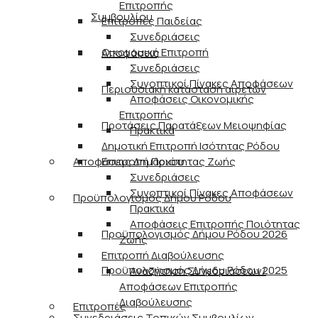
Επιτροπής
Συμβουλίου
Επιτροπές Παιδείας
Συνεδριάσεις
Οικονομική Επιτροπή
Αποφάσεις
Συνεδριάσεις
Συνοπτικοί Πίνακες Αποφάσεων
Περιουσιακή κατάσταση αιρετών
Αποφάσεις Οικονομικής
Επιτροπής
Προτάσεις Παρατάξεων Μειοψηφίας
Πρακτικά
Δημοτική Επιτροπή Ισότητας Ρόδου
Αποφάσεις Δημάρχου
Επιτροπή Ποιότητας Ζωής
Συνεδριάσεις
Συνοπτικοί Πίνακες Αποφάσεων
Προϋπολογισμός Δήμου Ρόδου
Πρακτικά
Αποφάσεις Επιτροπής Ποιότητας
Προϋπολογισμός Δήμου Ρόδου 2026
Ζωής
Επιτροπή Διαβούλευσης
Προϋπολογισμός Δήμου Ρόδου 2025
Αναζήτηση Συνεδριάσεων/
Αποφάσεων Επιτροπής
Διαβούλευσης
Επιτροπές
Συνεδριάσεις Τοπικών Συμβουλίων