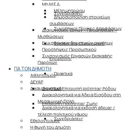
Μη.Μ.Ε.Δ.
Μέλη μητρώου
Συνεδριάσεις
Δημοσιοποίηση στοιχείων
συμβάσεων
Συνοπτικοί Πίνακες Αποφάσεων
Διαγωνισμοί Έργων – Προμηθειών –
Μισθώσεων
Εκμισθώσεις δημοτικών ακινήτων
Αποφάσεις Οικονομικής
Προσλήψεις Προσωπικού
Συντονισμός Εργασιών Εκσκαφής
Επιτροπής
Παρόχων
ΓΙΑ ΤΟΝ ΔΗΜΟΤΗ
Πρακτικά
Αθλητισμός
ΔΕΥΑΡ
Δικαιολογητικά
Δημοτική Επιτροπή Ισότητας Ρόδου
Δικαιολογητικά για Άδεια Εισόδου στη
Μεσαιωνική Πόλη
Επιτροπή Ποιότητας Ζωής
Δικαιολογητικά για εκδοσή άδειας /
τέλεση πολιτικού γάμου
Συνεδριάσεις
Εθελοντισμός
Η Φωνή του Δημότη