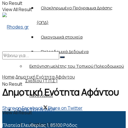
No Result
Ολοκληρωμένο Πρόγραμμα Δράσης
View All Result
(ΟΠΔ)
Οικονομικά στοιχεία
Πολεοδομικά Δεδομένα
Εκπόνηση μελέτης του Τοπικού Πολεοδομικού
Home
Δημοτική Ενότητα Αφάντου
Σχεδίου (Τ.Π.Σ.)
No Result
Δημοτική Ενότητα Αφάντου
Κανονισμοί
Share on Facebook
Share on Twitter
ΤΑ ΝΕΑ ΤΟΥ ΔΗΜΟΥ
View All Result
Γραφείο Τύπου
Πλατεία Ελευθερίας 1, 85100 Ρόδος