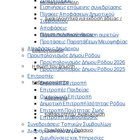
Συνεδριάσεις
Μεσαιωνική Πόλη
Εισηγήσεις επόμενης συνεδρίασης
Πίνακες Αποφάσεων Δημοτικού
Δικαιολογητικά για εκδοσή άδειας /
Συμβουλίου
Αποφάσεις
τέλεση πολιτικού γάμου
Περιουσιακή κατάσταση αιρετών
Προτάσεις Παρατάξεων Μειοψηφίας
Αποφάσεις Δημάρχου
Εθελοντισμός
Προϋπολογισμός Δήμου Ρόδου
Προϋπολογισμός Δήμου Ρόδου 2026
Η Φωνή του Δημότη
Προϋπολογισμός Δήμου Ρόδου 2025
Επιτροπές
Καθημερινότητα
Δημοτική Επιτροπή
Επιτροπές Παιδείας
Οικονομική Επιτροπή
Αδέσποτα
Δημοτική Επιτροπή Ισότητας Ρόδου
Επιτροπή Ποιότητας Ζωής
Καθαριότητα / Ανακύκλωση
Επιτροπή Διαβούλευσης
Συνεδριάσεις Τοπικών Συμβουλίων
Περιβάλλον / Πράσινο
Διάρθρωση του Δήμου
Διευθύνσεις και Υπηρεσίες