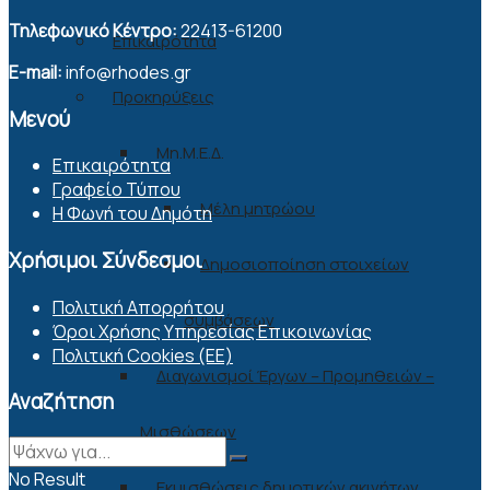
Τηλεφωνικό Κέντρο:
22413-61200
Επικαιρότητα
E-mail:
info@rhodes.gr
Προκηρύξεις
Μενού
Μη.Μ.Ε.Δ.
Επικαιρότητα
Γραφείο Τύπου
Μέλη μητρώου
Η Φωνή του Δημότη
Χρήσιμοι Σύνδεσμοι
Δημοσιοποίηση στοιχείων
Πολιτική Απορρήτου
συμβάσεων
Όροι Χρήσης Υπηρεσίας Επικοινωνίας
Πολιτική Cookies (ΕΕ)
Διαγωνισμοί Έργων – Προμηθειών –
Αναζήτηση
Μισθώσεων
No Result
Εκμισθώσεις δημοτικών ακινήτων