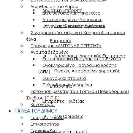
Διάρθρωση του Δήμου
Δημοτική Επιτροπή
Διευθύνσεις και Υπηρεσίες
Αποκεντρωμένες Υπηρεσίες
Συνεδριάσεις Δημοτικής
Οργανισμοί και Επιχειρήσεις
Συγχρηματοδοτούμενα / Χρηματοδοτούμενα
έργα
Επιτροπής
Πρόγραμμα «ΑΝΤΩΝΗΣ ΤΡΙΤΣΗΣ»
Ανοικτά δεδομένα
Αποφάσεις Δημοτικής Επιτροπής
Επιχειρησιακό Πρόγραμμα 2015-2020
Ολοκληρωμένο Πρόγραμμα Δράσης
Πίνακες Αποφάσεων Δημοτικής
(ΟΠΔ)
Οικονομικά στοιχεία
Πολεοδομικά Δεδομένα
Επιτροπής
Εκπόνηση μελέτης του Τοπικού Πολεοδομικού
Σχεδίου (Τ.Π.Σ.)
Επιτροπές Παιδείας
Κανονισμοί
ΤΑ ΝΕΑ ΤΟΥ ΔΗΜΟΥ
Συνεδριάσεις
Γραφείο Τύπου
Επικαιρότητα
Προκηρύξεις
Οικονομική Επιτροπή