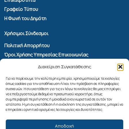
Επικαιρότητα
Γραφείο Τύπου
Η Φωνή του Δημότη
Χρήσιμοι Σύνδεσμοι
Πολιτική Απορρήτου
Όροι Χρήσης Υπηρεσίας Επικοινωνίας
Πολιτική Cookies (ΕΕ)
Διαχείριση Συγκατάθεσης
Αναζήτηση
Για να παρέχουμε την καλύτερη εμπειρία, χρησιμοποιούμε τεχνολογίες
όπως cookies για την αποθήκευση ή/και την πρόσβαση σε πληροφορίες
συσκευών. Η συγκατάθεση για τις εν λόγω τεχνολογίες θα μας επιτρέψει
να επεξεργαστούμε δεδομένα προσωπικού χαρακτήρα, όπως
συμπεριφορά περιήγησης ή μοναδικά αναγνωριστικά σε αυτόν τον
ιστότοπο. Η μη συγκατάθεση ή η ανάκληση της συγκατάθεσης, μπορεί να
επηρεάσει αρνητικά ορισμένες λειτουργίες και δυνατότητες.
Αποδοχή