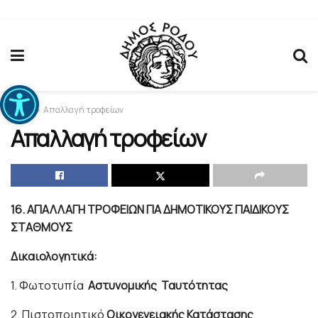
Ανοίξτε τη γραμμή εργαλείων
Home
Απαλλαγή τροφείων
Απαλλαγή τροφείων
16.
ΑΠΑΛΛΑΓΗ ΤΡΟΦΕΙΩΝ ΓΙΑ
ΔΗΜΟΤΙΚΟΥΣ ΠΑΙΔΙΚΟΥΣ
ΣΤΑΘΜΟΥΣ
Δικαιολογητικά:
1. Φωτοτυπία
Αστυνομικής
Ταυτότητας
2. Πιστοποιητικό
Οικογενειακής
Κατάστασης