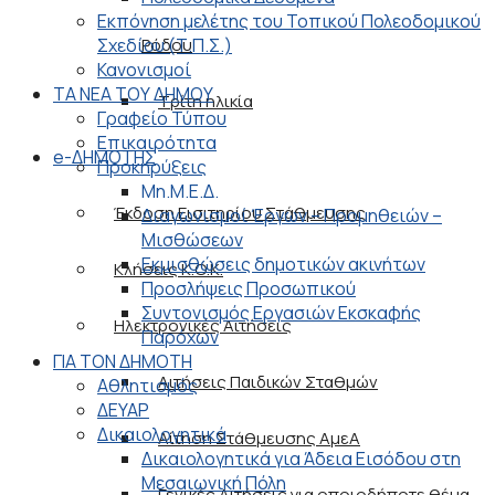
Εκπόνηση μελέτης του Τοπικού Πολεοδομικού
Σχεδίου (Τ.Π.Σ.)
Ρόδου
Κανονισμοί
ΤΑ ΝΕΑ ΤΟΥ ΔΗΜΟΥ
Τρίτη ηλικία
Γραφείο Τύπου
Επικαιρότητα
e-ΔΗΜΟΤΗΣ
Προκηρύξεις
Μη.Μ.Ε.Δ.
Έκδοση Εισιτηρίου Στάθμευσης
Διαγωνισμοί Έργων – Προμηθειών –
Μισθώσεων
Εκμισθώσεις δημοτικών ακινήτων
Κλήσεις Κ.Ο.Κ.
Προσλήψεις Προσωπικού
Συντονισμός Εργασιών Εκσκαφής
Ηλεκτρονικές Αιτήσεις
Παρόχων
ΓΙΑ ΤΟΝ ΔΗΜΟΤΗ
Αιτήσεις Παιδικών Σταθμών
Αθλητισμός
ΔΕΥΑΡ
Δικαιολογητικά
Αίτηση Στάθμευσης ΑμεΑ
Δικαιολογητικά για Άδεια Εισόδου στη
Μεσαιωνική Πόλη
Γενικές Αιτήσεις για οποιοδήποτε θέμα