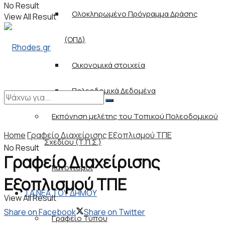
No Result
Ολοκληρωμένο Πρόγραμμα Δράσης
View All Result
(ΟΠΔ)
Οικονομικά στοιχεία
Πολεοδομικά Δεδομένα
Εκπόνηση μελέτης του Τοπικού Πολεοδομικού
Home
Γραφείο Διαχείρισης Εξοπλισμού ΤΠΕ
Σχεδίου (Τ.Π.Σ.)
No Result
Γραφείο Διαχείρισης
Κανονισμοί
Εξοπλισμού ΤΠΕ
ΤΑ ΝΕΑ ΤΟΥ ΔΗΜΟΥ
View All Result
Share on Facebook
Share on Twitter
Γραφείο Τύπου