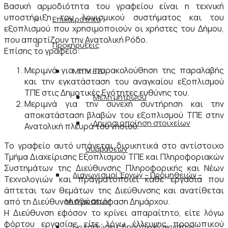
Βασική αρμοδιότητα του γραφείου είναι η τεχνική
υποστήριξη του λογισμικού συστήματος και του
Επικαιρότητα
εξοπλισμού που χρησιμοποιούν οι χρήστες του Δήμου,
που απαρτίζουν την Ανατολική Ρόδο.
Προκηρύξεις
Επίσης το γραφείο:
Μεριμνά για την παρακολούθηση της παραλαβής
Μη.Μ.Ε.Δ.
και την εγκατάσταση του αναγκαίου εξοπλισμού
ΤΠΕ στις Δημοτικές Ενότητες ευθύνης του.
Μέλη μητρώου
Μεριμνά για την συνεχή συντήρηση και την
αποκατάσταση βλαβών του εξοπλισμού ΤΠΕ στην
Δημοσιοποίηση στοιχείων
Ανατολική πλευρά του νησιού.
Το γραφείο αυτό υπάγεται διοικητικά στο αντίστοιχο
συμβάσεων
Τμήμα Διαχείρισης Εξοπλισμού ΤΠΕ και Πληροφοριακών
Συστημάτων της Διεύθυνσης Πληροφορικής και Νέων
Διαγωνισμοί Έργων – Προμηθειών –
Τεχνολογιών και πραγματοποιεί κάθε εργασία που
άπτεται των θεμάτων της Διεύθυνσης και ανατίθεται
Μισθώσεων
από τη Διεύθυνση ή με απόφαση Δημάρχου.
Η Διεύθυνση εφόσον το κρίνει απαραίτητο, είτε λόγω
φόρτου εργασίας είτε λόγω έλλειψης προσωπικού
Εκμισθώσεις δημοτικών ακινήτων