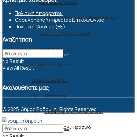
Χρήσιμοι Σύνδεσμοι
Μεσαιωνική Πόλη
Πολιτική Απορρήτου
Δικαιολογητικά για εκδοσή άδειας /
Όροι Χρήσης Υπηρεσίας Επικοινωνίας
Πολιτική Cookies (ΕΕ)
τέλεση πολιτικού γάμου
Αναζήτηση
Εθελοντισμός
No Result
Η Φωνή του Δημότη
View All Result
Καθημερινότητα
Ακολουθήστε μας
Αδέσποτα
© 2025. Δήμος Ρόδου. All Rights Reserved.
Καθαριότητα / Ανακύκλωση
Περιβάλλον / Πράσινο
No Result