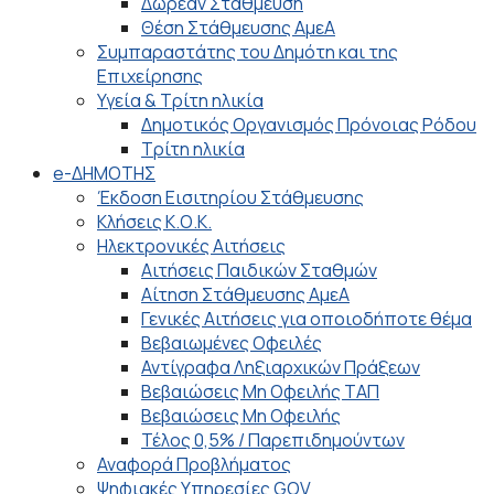
Δωρεάν Στάθμευση
Θέση Στάθμευσης ΑμεΑ
Συμπαραστάτης του Δημότη και της
Επιχείρησης
Υγεία & Τρίτη ηλικία
Δημοτικός Οργανισμός Πρόνοιας Ρόδου
Τρίτη ηλικία
e-ΔΗΜΟΤΗΣ
Έκδοση Εισιτηρίου Στάθμευσης
Κλήσεις Κ.Ο.Κ.
Ηλεκτρονικές Αιτήσεις
Αιτήσεις Παιδικών Σταθμών
Αίτηση Στάθμευσης ΑμεΑ
Γενικές Αιτήσεις για οποιοδήποτε θέμα
Βεβαιωμένες Οφειλές
Αντίγραφα Ληξιαρχικών Πράξεων
Βεβαιώσεις Μη Οφειλής ΤΑΠ
Βεβαιώσεις Μη Οφειλής
Τέλος 0,5% / Παρεπιδημούντων
Αναφορά Προβλήματος
Ψηφιακές Υπηρεσίες GOV