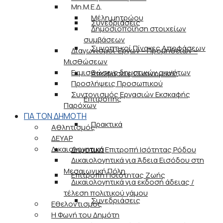
Μη.Μ.Ε.Δ.
Μέλη μητρώου
Συνεδριάσεις
Δημοσιοποίηση στοιχείων
συμβάσεων
Συνοπτικοί Πίνακες Αποφάσεων
Διαγωνισμοί Έργων – Προμηθειών –
Μισθώσεων
Εκμισθώσεις δημοτικών ακινήτων
Αποφάσεις Οικονομικής
Προσλήψεις Προσωπικού
Συντονισμός Εργασιών Εκσκαφής
Επιτροπής
Παρόχων
ΓΙΑ ΤΟΝ ΔΗΜΟΤΗ
Πρακτικά
Αθλητισμός
ΔΕΥΑΡ
Δικαιολογητικά
Δημοτική Επιτροπή Ισότητας Ρόδου
Δικαιολογητικά για Άδεια Εισόδου στη
Μεσαιωνική Πόλη
Επιτροπή Ποιότητας Ζωής
Δικαιολογητικά για εκδοσή άδειας /
τέλεση πολιτικού γάμου
Συνεδριάσεις
Εθελοντισμός
Η Φωνή του Δημότη