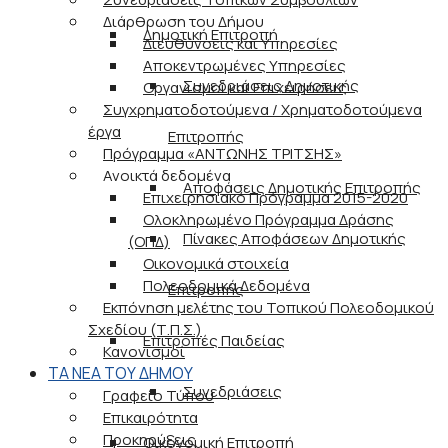
Διάρθρωση του Δήμου
Δημοτική Επιτροπή
Διευθύνσεις και Υπηρεσίες
Αποκεντρωμένες Υπηρεσίες
Συνεδριάσεις Δημοτικής
Οργανισμοί και Επιχειρήσεις
Συγχρηματοδοτούμενα / Χρηματοδοτούμενα
έργα
Επιτροπής
Πρόγραμμα «ΑΝΤΩΝΗΣ ΤΡΙΤΣΗΣ»
Ανοικτά δεδομένα
Αποφάσεις Δημοτικής Επιτροπής
Επιχειρησιακό Πρόγραμμα 2015-2020
Ολοκληρωμένο Πρόγραμμα Δράσης
Πίνακες Αποφάσεων Δημοτικής
(ΟΠΔ)
Οικονομικά στοιχεία
Πολεοδομικά Δεδομένα
Επιτροπής
Εκπόνηση μελέτης του Τοπικού Πολεοδομικού
Σχεδίου (Τ.Π.Σ.)
Επιτροπές Παιδείας
Κανονισμοί
ΤΑ ΝΕΑ ΤΟΥ ΔΗΜΟΥ
Συνεδριάσεις
Γραφείο Τύπου
Επικαιρότητα
Προκηρύξεις
Οικονομική Επιτροπή