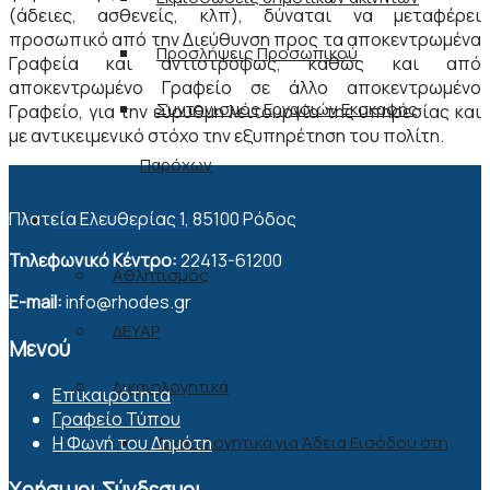
(άδειες, ασθενείς, κλπ), δύναται να μεταφέρει
προσωπικό από την Διεύθυνση προς τα αποκεντρωμένα
Προσλήψεις Προσωπικού
Γραφεία και αντιστρόφως, καθώς και από
αποκεντρωμένο Γραφείο σε άλλο αποκεντρωμένο
Συντονισμός Εργασιών Εκσκαφής
Γραφείο, για την εύρυθμη λειτουργία της υπηρεσίας και
με αντικειμενικό στόχο την εξυπηρέτηση του πολίτη.
Παρόχων
Πλατεία Ελευθερίας 1, 85100 Ρόδος
ΓΙΑ ΤΟΝ ΔΗΜΟΤΗ
Τηλεφωνικό Κέντρο:
22413-61200
Αθλητισμός
E-mail:
info@rhodes.gr
ΔΕΥΑΡ
Μενού
Δικαιολογητικά
Επικαιρότητα
Γραφείο Τύπου
Δικαιολογητικά για Άδεια Εισόδου στη
Η Φωνή του Δημότη