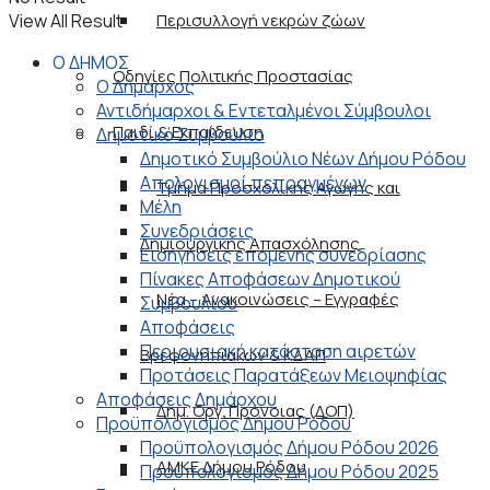
View All Result
Περισυλλογή νεκρών ζώων
Ο ΔΗΜΟΣ
Οδηγίες Πολιτικής Προστασίας
Ο Δήμαρχος
Αντιδήμαρχοι & Εντεταλμένοι Σύμβουλοι
Παιδί & Εκπαίδευση
Δημοτικό Συμβούλιο
Δημοτικό Συμβούλιο Νέων Δήμου Ρόδου
Απολογισμοί πεπραγμένων
Τμήμα Προσχολικής Αγωγής και
Μέλη
Συνεδριάσεις
Δημιουργικής Απασχόλησης
Εισηγήσεις επόμενης συνεδρίασης
Πίνακες Αποφάσεων Δημοτικού
Νέα – Ανακοινώσεις – Εγγραφές
Συμβουλίου
Αποφάσεις
Περιουσιακή κατάσταση αιρετών
Βρεφονηπιακών & ΚΔΑΠ
Προτάσεις Παρατάξεων Μειοψηφίας
Αποφάσεις Δημάρχου
Δημ. Οργ. Πρόνοιας (ΔΟΠ)
Προϋπολογισμός Δήμου Ρόδου
Προϋπολογισμός Δήμου Ρόδου 2026
ΑΜΚΕ Δήμου Ρόδου
Προϋπολογισμός Δήμου Ρόδου 2025