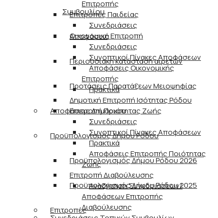
Επιτροπής
Συμβουλίου
Επιτροπές Παιδείας
Συνεδριάσεις
Οικονομική Επιτροπή
Αποφάσεις
Συνεδριάσεις
Συνοπτικοί Πίνακες Αποφάσεων
Περιουσιακή κατάσταση αιρετών
Αποφάσεις Οικονομικής
Επιτροπής
Προτάσεις Παρατάξεων Μειοψηφίας
Πρακτικά
Δημοτική Επιτροπή Ισότητας Ρόδου
Αποφάσεις Δημάρχου
Επιτροπή Ποιότητας Ζωής
Συνεδριάσεις
Συνοπτικοί Πίνακες Αποφάσεων
Προϋπολογισμός Δήμου Ρόδου
Πρακτικά
Αποφάσεις Επιτροπής Ποιότητας
Προϋπολογισμός Δήμου Ρόδου 2026
Ζωής
Επιτροπή Διαβούλευσης
Προϋπολογισμός Δήμου Ρόδου 2025
Αναζήτηση Συνεδριάσεων/
Αποφάσεων Επιτροπής
Διαβούλευσης
Επιτροπές
Συνεδριάσεις Τοπικών Συμβουλίων