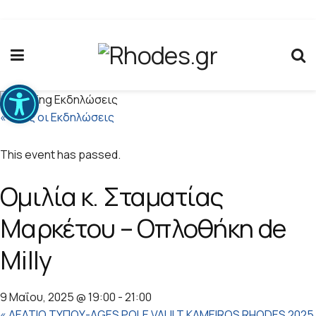
Ανοίξτε τη γραμμή εργαλείων
« Όλες οι Εκδηλώσεις
This event has passed.
Ομιλία κ. Σταματίας
Μαρκέτου – Οπλοθήκη de
Milly
9 Μαΐου, 2025 @ 19:00
-
21:00
«
ΔΕΛΤΙΟ ΤΥΠΟΥ-AGES POLE VAULT KAMEIROS RHODES 2025