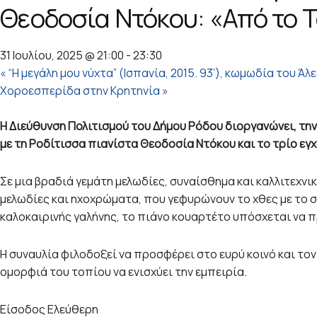
Θεοδοσία Ντόκου: «Από το 
31 Ιουλίου, 2025 @ 21:00
-
23:30
«
“Η μεγάλη μου νύχτα” (Ισπανία, 2015. 93’), κωμωδία του Άλε
Χοροεσπερίδα στην Κρητηνία
»
Η Διεύθυνση Πολιτισμού του Δήμου Ρόδου διοργανώνει, την
με τη Ροδίτισσα πιανίστα Θεοδοσία Ντόκου και το τρίο εγχόρ
Σε μια βραδιά γεμάτη μελωδίες, συναίσθημα και καλλιτεχν
μελωδίες και ηχοχρώματα, που γεφυρώνουν το χθες με το 
καλοκαιρινής γαλήνης, το πιάνο κουαρτέτο υπόσχεται να π
Η συναυλία φιλοδοξεί να προσφέρει στο ευρύ κοινό και το
ομορφιά του τοπίου να ενισχύει την εμπειρία.
Είσοδος Ελεύθερη