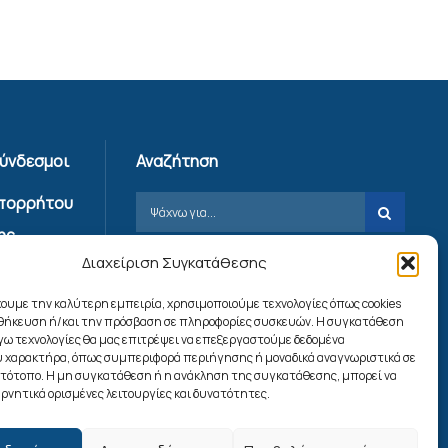
Σύνδεσμοι
Αναζήτηση
Απορρήτου
ης
Διαχείριση Συγκατάθεσης
ίας
χουμε την καλύτερη εμπειρία, χρησιμοποιούμε τεχνολογίες όπως cookies
ookies
οθήκευση ή/και την πρόσβαση σε πληροφορίες συσκευών. Η συγκατάθεση
λόγω τεχνολογίες θα μας επιτρέψει να επεξεργαστούμε δεδομένα
 χαρακτήρα, όπως συμπεριφορά περιήγησης ή μοναδικά αναγνωριστικά σε
Ακολουθήστε μας
στότοπο. Η μη συγκατάθεση ή η ανάκληση της συγκατάθεσης, μπορεί να
ρνητικά ορισμένες λειτουργίες και δυνατότητες.