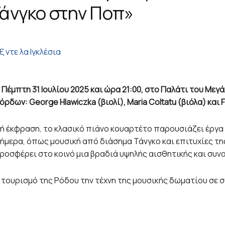
Τάνγκο στην Ποπ»
ξ ντε λα Ιγκλέσια
 Πέμπτη 31 Ιουλίου 2025 και ώρα 21:00, στο Παλάτι του Με
δων: George Hlawiczka (βιολί), Maria Coltatu (βιόλα) και Fi
ική έκφραση, το κλασικό πιάνο κουαρτέτο παρουσιάζει έργ
σήμερα, όπως μουσική από διάσημα Τάνγκο και επιτυχίες τ
ροσφέρει στο κοινό μια βραδιά υψηλής αισθητικής και συν
ν τουρισμό της Ρόδου την τέχνη της μουσικής δωματίου σε 