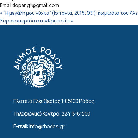
Email
dopar.gr@gmail.com
«
“Η μεγάλη μου νύχτα” (Ισπανία, 2015. 93’), κωμωδία του Άλε
Χοροεσπερίδα στην Κρητηνία
»
Πλατεία Ελευθερίας 1, 85100 Ρόδος
Τηλεφωνικό Κέντρο:
22413-61200
E-mail:
info@rhodes.gr