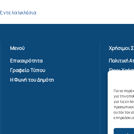
ξ ντε λα Ιγκλέσια
Μενού
Χρήσιμοι 
Επικαιρότητα
Πολιτική 
Γραφείο Τύπου
Όροι Χρήσ
Υπηρεσίας
Η Φωνή του Δημότη
Επικοινων
Για να παρέ
Πολιτική C
για την απ
(ΕΕ)
για τις εν 
προσωπικού
αυτόν τον ι
επηρεάσει α