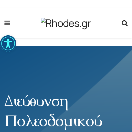
Ανοίξτε τη γραμμή εργαλείων
Διεύθυνση
Πολεοδομικού