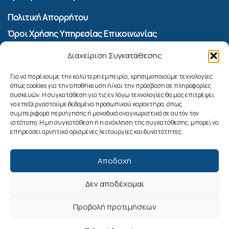
Πολιτική Απορρήτου
Όροι Χρήσης Υπηρεσίας Επικοινωνίας
Πολιτική Cookies (ΕΕ)
Διαχείριση Συγκατάθεσης
Αναζήτηση
Για να παρέχουμε την καλύτερη εμπειρία, χρησιμοποιούμε τεχνολογίες
όπως cookies για την αποθήκευση ή/και την πρόσβαση σε πληροφορίες
συσκευών. Η συγκατάθεση για τις εν λόγω τεχνολογίες θα μας επιτρέψει
να επεξεργαστούμε δεδομένα προσωπικού χαρακτήρα, όπως
συμπεριφορά περιήγησης ή μοναδικά αναγνωριστικά σε αυτόν τον
ιστότοπο. Η μη συγκατάθεση ή η ανάκληση της συγκατάθεσης, μπορεί να
επηρεάσει αρνητικά ορισμένες λειτουργίες και δυνατότητες.
Αποδοχή
Δεν αποδέχομαι
Ακολουθήστε μας
Προβολή προτιμήσεων