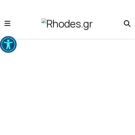
Ανοίξτε τη γραμμή εργαλείων
Οι τετράποδοι φίλοι
μας
Home
»
Διεύθυνση Καθαριότητας & Ανακύκλωσης
»
Οι
τετράποδοι φίλοι μας