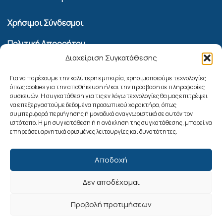
Χρήσιμοι Σύνδεσμοι
Πολιτική Απορρήτου
Διαχείριση Συγκατάθεσης
Όροι Χρήσης Υπηρεσίας Επικοινωνίας
Πολιτική Cookies (ΕΕ)
Για να παρέχουμε την καλύτερη εμπειρία, χρησιμοποιούμε τεχνολογίες
όπως cookies για την αποθήκευση ή/και την πρόσβαση σε πληροφορίες
συσκευών. Η συγκατάθεση για τις εν λόγω τεχνολογίες θα μας επιτρέψει
Αναζήτηση
να επεξεργαστούμε δεδομένα προσωπικού χαρακτήρα, όπως
συμπεριφορά περιήγησης ή μοναδικά αναγνωριστικά σε αυτόν τον
ιστότοπο. Η μη συγκατάθεση ή η ανάκληση της συγκατάθεσης, μπορεί να
επηρεάσει αρνητικά ορισμένες λειτουργίες και δυνατότητες.
Αποδοχή
Δεν αποδέχομαι
Ακολουθήστε μας
Προβολή προτιμήσεων