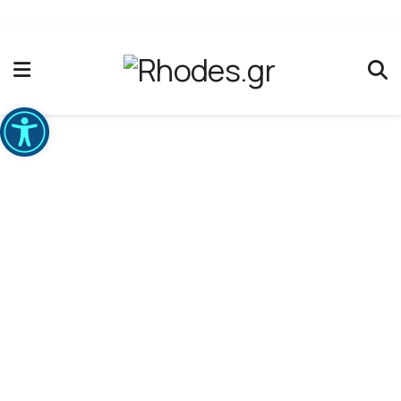
Ανοίξτε τη γραμμή εργαλείων
Οδηγίες για πέταμα
Home
»
Διεύθυνση Καθαριότητας & Ανακύκλωσης
»
Οδηγίες για πέταμα